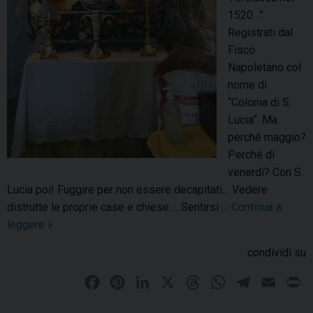
1520…”
i
Registrati dal
o
Fisco
n
Napoletano col
e
nome di
d
“Colonia di S.
i
Lucia”. Ma
S
perché maggio?
a
Perché di
n
venerdì? Con S.
t
Lucia poi! Fuggire per non essere decapitati… Vedere
a
distrutte le proprie case e chiese…. Sentirsi …
Continua a
L
leggere
A
»
u
M
c
condividi su
o
i
n
a
F
P
L
X
T
W
T
E
P
t
c
a
i
i
h
h
e
m
r
e
o