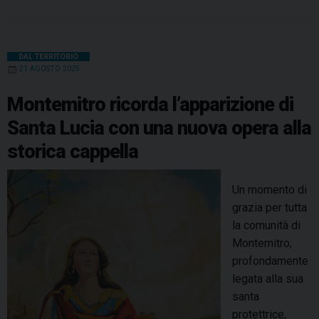
o
c
n
n
r
a
l
a
i
G
e
t
k
e
t
e
i
n
a
b
e
e
a
s
g
l
t
DAL TERRITORIO
b
21 AGOSTO 2025
o
r
d
d
A
r
r
o
e
I
s
p
a
i
Montemitro ricorda l’apparizione di
e
k
s
n
p
m
Santa Lucia con una nuova opera alla
l
t
storica cappella
e
G
i
Un momento di
o
grazia per tutta
r
la comunità di
g
Montemitro,
e
profondamente
t
legata alla sua
t
santa
a
protettrice,