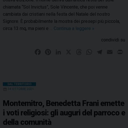
e
a
chiamata “Sol Invictus”, Sole Vincente, che poi venne
s
s
cambiata dai cristiani nella festa del Natale del nostro
e
t
Signore. È probabilmente la mostra dei presepi più piccola,
m
o
circa 13 mq, ma pieni e …
Continua a leggere
M
»
a
r
o
r
i
condividi su
n
i
c
t
a
a
F
P
L
X
T
W
T
E
P
e
n
c
a
i
i
h
h
e
m
r
m
o
a
c
n
n
r
a
l
a
i
i
s
p
e
t
k
e
t
e
i
n
t
o
p
b
e
e
a
s
g
l
t
DAL TERRITORIO
r
n
e
14 OTTOBRE 2021
o
r
d
d
A
r
o
o
l
o
e
I
s
,
p
a
s
l
Montemitro, Benedetta Frani emette
l
p
a
k
s
n
p
m
i voti religiosi: gli auguri del parroco e
a
e
t
della comunità
p
c