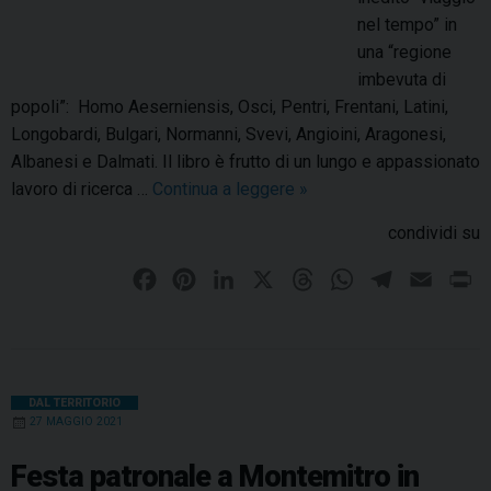
t
a
nel tempo” in
i
r
una “regione
i
r
imbevuta di
n
o
popoli”: Homo Aeserniensis, Osci, Pentri, Frentani, Latini,
o
c
Longobardi, Bulgari, Normanni, Svevi, Angioini, Aragonesi,
n
o
Albanesi e Dalmati. Il libro è frutto di un lungo e appassionato
o
e
lavoro di ricerca …
Continua a leggere
U
»
r
d
n
condividi su
e
e
v
d
l
i
F
P
L
X
T
W
T
E
P
i
l
a
a
i
i
h
h
e
m
r
S
a
g
c
n
n
r
a
l
a
i
a
c
g
e
t
k
e
t
e
i
n
n
o
i
R
b
e
e
a
m
s
g
l
t
DAL TERRITORIO
o
27 MAGGIO 2021
o
u
o
r
d
d
A
r
i
c
n
o
e
I
d
s
p
a
Festa patronale a Montemitro in
c
i
e