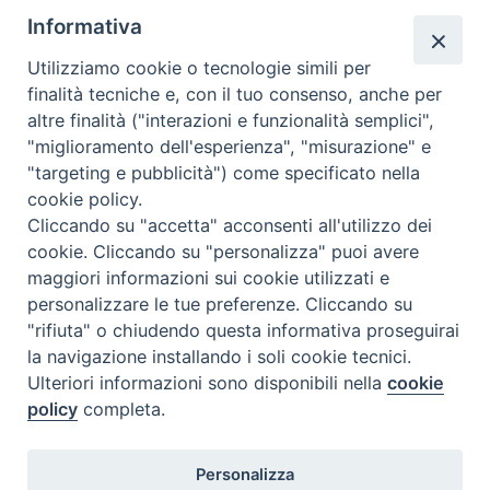
n
G
Molise. Il vescovo della diocesi di Termoli-Larino, mons.
Informativa
o
i
Gianfranco De Luca, insieme al Presbiterio e alla comunità
r
o
diocesana si uniscono con gioia e in comunione di preghiera
Utilizziamo cookie o tecnologie simili per
e
r
finalità tecniche e, con il tuo consenso, anche per
per esprimere gratitudine al Signore del dono della
d
g
altre finalità ("interazioni e funzionalità semplici",
vocazione al sacerdozio e del servizio prestato …
Continua a
i
e
"miglioramento dell'esperienza", "misurazione" e
leggere
2
»
S
t
"targeting e pubblicità") come specificato nella
5
condividi su
a
t
cookie policy.
e
n
a
Cliccando su "accetta" acconsenti all'utilizzo dei
s
F
P
L
X
T
W
T
E
P
t
cookie. Cliccando su "personalizza" puoi avere
i
a
i
i
h
h
e
m
r
maggiori informazioni sui cookie utilizzati e
a
m
c
n
n
r
a
l
a
i
personalizzare le tue preferenze. Cliccando su
L
o
"rifiuta" o chiudendo questa informativa proseguirai
e
t
k
e
t
e
i
n
u
a
la navigazione installando i soli cookie tecnici.
c
b
e
e
a
s
g
l
t
1
Pagina successiva »
n
Ulteriori informazioni sono disponibili nella
cookie
i
o
r
d
d
A
r
n
policy
completa.
a
i
o
e
I
s
p
a
v
k
s
n
p
m
Diocesi di Termoli-Larino
Personalizza
Piazza Sant'Antonio, 6
e
t