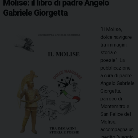
Molise: il libro di padre Angelo
o
i
t
Gabriele Giorgetta
l
o
e
s
n
i
“Il Molise,
n
:
dolce navigare
i
g
tra immagini,
f
l
storia e
e
i
poesie”. La
s
a
pubblicazione,
t
u
a cura di padre
e
g
Angelo Gabriele
g
u
Giorgetta,
g
r
parroco di
i
i
Montemitro e
a
d
San Felice del
m
e
Molise,
e
l
accompagna un
n
p
inedito “viaggio