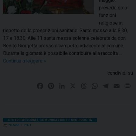
maggio,
l
prevede solo
M
funzioni
o
religiose in
l
rispetto delle prescrizioni sanitarie. Sante messe alle 8.30,
i
17 e 18.30. Alle 11 santa messa solenne celebrata da don
s
Benito Giorgetta presso il campetto adiacente al comune.
e
Durante la giornata è possibile contribuire alla raccolta …
:
Continua a leggere
F
»
i
e
l
condividi su
s
l
t
i
F
P
L
X
T
W
T
E
P
a
b
a
i
i
h
h
e
m
r
p
r
c
n
n
r
a
l
a
i
a
o
e
t
k
e
t
e
i
n
t
d
b
e
e
a
s
g
l
t
CENTRI PASTORALI
,
COMUNICAZIONE E RECIPROCITÀ
r
i
20 APRILE 2021
o
r
d
d
A
r
o
p