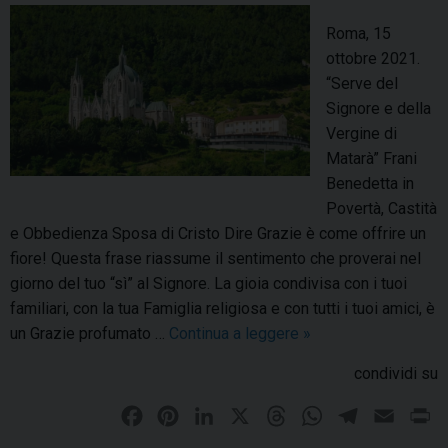
i
i
c
a
Roma, 15
c
l
ottobre 2021.
o
i
“Serve del
l
.
Signore e della
a
P
Vergine di
m
e
Matarà” Frani
a
r
Benedetta in
g
c
Povertà, Castità
r
h
e Obbedienza Sposa di Cristo Dire Grazie è come offrire un
a
é
fiore! Questa frase riassume il sentimento che proverai nel
n
?
giorno del tuo “sì” al Signore. La gioia condivisa con i tuoi
d
familiari, con la tua Famiglia religiosa e con tutti i tuoi amici, è
e
un Grazie profumato …
Continua a leggere
M
»
m
o
condividi su
o
n
s
t
F
P
L
X
T
W
T
E
P
t
e
a
i
i
h
h
e
m
r