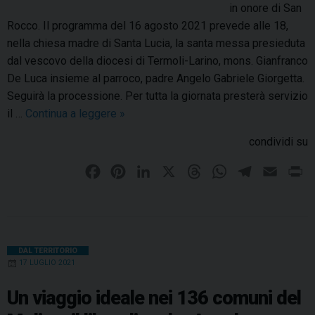
c
in onore di San
n
e
Rocco. Il programma del 16 agosto 2021 prevede alle 18,
i
”
nella chiesa madre di Santa Lucia, la santa messa presieduta
e
dal vescovo della diocesi di Termoli-Larino, mons. Gianfranco
m
De Luca insieme al parroco, padre Angelo Gabriele Giorgetta.
e
Seguirà la processione. Per tutta la giornata presterà servizio
t
il …
Continua a leggere
M
»
t
o
e
condividi su
n
i
t
v
F
P
L
X
T
W
T
E
P
e
o
a
i
i
h
h
e
m
r
m
t
c
n
n
r
a
l
a
i
i
i
e
t
k
e
t
e
i
n
t
r
b
e
e
a
s
g
l
t
DAL TERRITORIO
r
e
17 LUGLIO 2021
o
r
d
d
A
r
o
l
o
,
e
I
s
p
a
i
Un viaggio ideale nei 136 comuni del
s
g
k
s
n
p
m