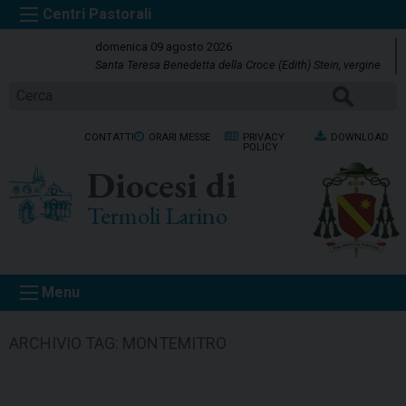
S
k
domenica 09 agosto 2026
i
Santa Teresa Benedetta della Croce (Edith) Stein, vergine
p
CERCA
t
o
CONTATTI
ORARI MESSE
PRIVACY
DOWNLOAD
c
POLICY
o
Diocesi di
n
t
Termoli Larino
e
n
t
Menu
ARCHIVIO TAG:
MONTEMITRO