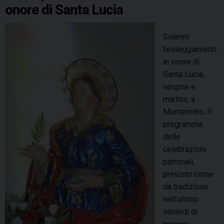
k
s
n
p
m
onore di Santa Lucia
o
t
a
t
à
l
Solenni
e
festeggiamenti
n
in onore di
e
Santa Lucia,
i
vergine e
1
martire, a
3
Montemitro. Il
6
programma
c
delle
o
celebrazioni
m
patronali,
u
previsto come
n
da tradizione
i
nell’ultimo
d
venerdì di
e