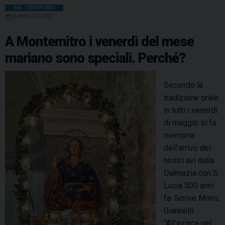
b
e
e
a
s
g
l
t
DAL TERRITORIO
r
6 MAGGIO 2022
o
r
d
d
A
r
o
r
o
e
I
s
p
a
A Montemitro i venerdì del mese
i
k
s
n
p
m
mariano sono speciali. Perché?
c
t
o
Secondo la
r
tradizione orale
d
in tutti i venerdì
a
di maggio si fa
l
memoria
’
dell’arrivo dei
a
nostri avi dalla
p
Dalmazia con S.
p
Lucia 500 anni
a
fa. Scrive Mons.
r
Giannelli:
i
“All’incirca nel
z