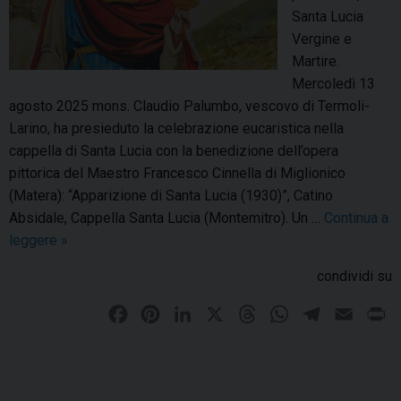
:
Santa Lucia
g
Vergine e
r
Martire.
a
Mercoledì 13
z
agosto 2025 mons. Claudio Palumbo, vescovo di Termoli-
i
Larino, ha presieduto la celebrazione eucaristica nella
e
cappella di Santa Lucia con la benedizione dell’opera
a
pittorica del Maestro Francesco Cinnella di Miglionico
t
(Matera): “Apparizione di Santa Lucia (1930)”, Catino
u
Absidale, Cappella Santa Lucia (Montemitro). Un …
Continua a
t
leggere
M
»
t
o
condividi su
i
n
t
F
P
L
X
T
W
T
E
P
e
a
i
i
h
h
e
m
r
m
c
n
n
r
a
l
a
i
i
e
t
k
e
t
e
i
n
t