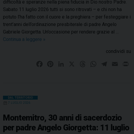
difficoltà e speranze nella piena fiducia in Dio nostro Padre.
Sabato 11 luglio 2026 tutti si sono ritrovati – e chi non ha
potuto l’ha fatto con il cuore e la preghiera – per festeggiare i
trent’anni dell’ordinazione presbiterale di padre Angelo
Gabriele Giorgetta. Un’occasione per rendere grazie al …
Continua a leggere
3
»
0
condividi su
a
n
F
P
L
X
T
W
T
E
P
n
a
i
i
h
h
e
m
r
i
c
n
n
r
a
l
a
i
d
e
t
k
e
t
e
i
n
i
b
e
e
a
s
g
l
t
DAL TERRITORIO
s
7 LUGLIO 2026
o
r
d
d
A
r
a
c
o
e
I
s
p
a
Montemitro, 30 anni di sacerdozio
e
k
s
n
p
m
per padre Angelo Giorgetta: 11 luglio
r
t