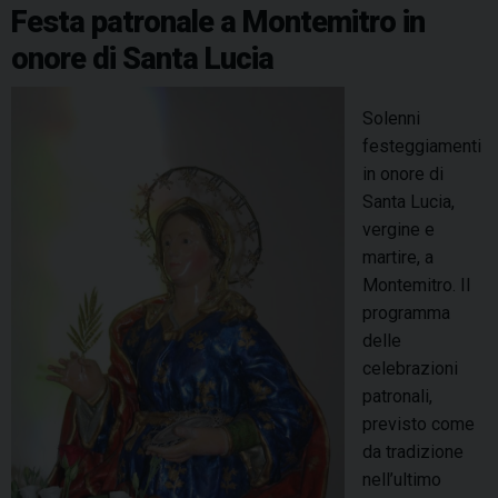
o
,
e
I
s
p
a
u
Festa patronale a Montemitro in
i
k
s
n
p
m
n
onore di Santa Lucia
p
a
t
r
n
Solenni
i
u
festeggiamenti
m
o
in onore di
i
v
Santa Lucia,
5
a
vergine e
0
o
martire, a
0
p
Montemitro. Il
a
e
programma
n
r
delle
n
a
celebrazioni
i
a
patronali,
c
l
previsto come
o
l
da tradizione
n
a
nell’ultimo
S
s