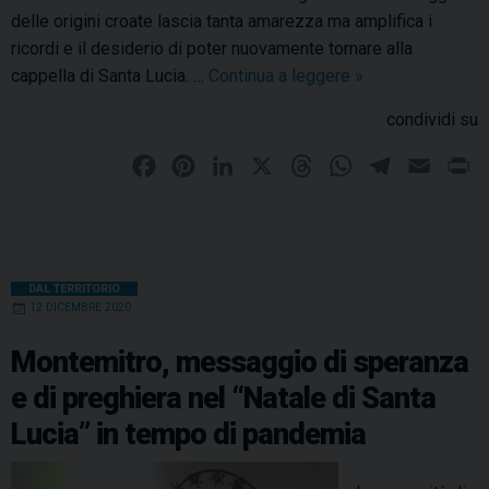
o
delle origini croate lascia tanta amarezza ma amplifica i
n
ricordi e il desiderio di poter nuovamente tornare alla
o
cappella di Santa Lucia. …
Continua a leggere
M
»
r
o
condividi su
e
n
d
t
F
P
L
X
T
W
T
E
P
i
e
a
i
i
h
h
e
m
r
S
m
c
n
n
r
a
l
a
i
a
i
e
t
k
e
t
e
i
n
n
t
t
b
e
e
a
s
g
l
t
DAL TERRITORIO
r
12 DICEMBRE 2020
a
o
r
d
d
A
r
o
L
o
e
I
s
,
p
a
Montemitro, messaggio di speranza
u
r
k
s
n
p
m
e di preghiera nel “Natale di Santa
c
i
t
i
Lucia” in tempo di pandemia
n
a
v
i