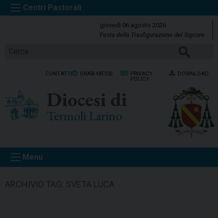
S
k
giovedì 06 agosto 2026
i
Festa della Trasfigurazione del Signore
p
CERCA
t
o
CONTATTI
ORARI MESSE
PRIVACY
DOWNLOAD
c
POLICY
o
Diocesi di
n
t
Termoli Larino
e
n
t
Menu
ARCHIVIO TAG:
SVETA LUCA