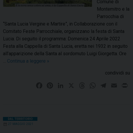
Comune di
o
Montemitro e la
n
Parrocchia di
e
“Santa Lucia Vergine e Martire”, in Collaborazione con il
d
Comitato Feste Parrocchiale, organizzano la festa di Santa
i
Lucia. Di seguito il programma: Domenica 24 Aprile 2022
S
Festa alla Cappella di Santa Lucia, eretta nei 1932 in seguito
a
all’apparizione della Santa al sordomuto Luigi Giorgetta. Ore
n
…
Continua a leggere
M
»
t
o
a
condividi su
n
L
t
u
F
P
L
X
T
W
T
E
P
e
c
a
i
i
h
h
e
m
r
m
i
c
n
n
r
a
l
a
i
i
a
e
t
k
e
t
e
i
n
t
c
b
e
e
a
s
g
l
t
DAL TERRITORIO
r
o
27 MAGGIO 2021
o
r
d
d
A
r
o
n