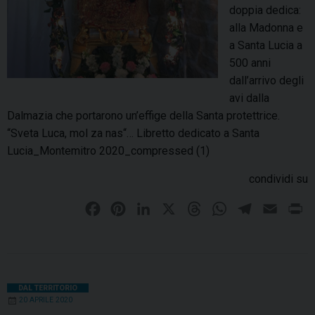
g
s
doppia dedica:
h
p
alla Madonna e
i
e
a Santa Lucia a
e
r
500 anni
r
a
dall’arrivo degli
a
n
avi dalla
e
z
Dalmazia che portarono un’effige della Santa protettrice.
b
a
“Sveta Luca, mol za nas“… Libretto dedicato a Santa
e
e
Lucia_Montemitro 2020_compressed (1)
n
d
e
condividi su
i
d
p
F
P
L
X
T
W
T
E
P
i
r
a
i
i
h
h
e
m
r
z
e
i
c
n
n
r
a
l
a
i
g
o
e
t
k
e
t
e
i
n
h
n
i
b
e
e
a
s
g
l
t
DAL TERRITORIO
e
20 APRILE 2020
e
o
r
d
d
A
r