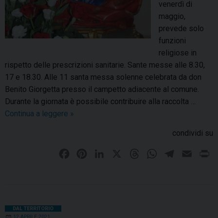
venerdì di
a
t
maggio,
n
o
prevede solo
t
r
funzioni
a
i
religiose in
L
c
rispetto delle prescrizioni sanitarie. Sante messe alle 8.30,
u
a
17 e 18.30. Alle 11 santa messa solenne celebrata da don
c
c
Benito Giorgetta presso il campetto adiacente al comune.
i
a
Durante la giornata è possibile contribuire alla raccolta …
a
p
Continua a leggere
F
»
:
p
e
p
e
condividi su
s
r
l
t
o
l
F
P
L
X
T
W
T
E
P
a
g
a
a
i
i
h
h
e
m
r
p
r
c
n
n
r
a
l
a
i
a
a
e
t
k
e
t
e
i
n
t
m
b
e
e
a
s
g
l
t
DAL TERRITORIO
r
m
12 APRILE 2021