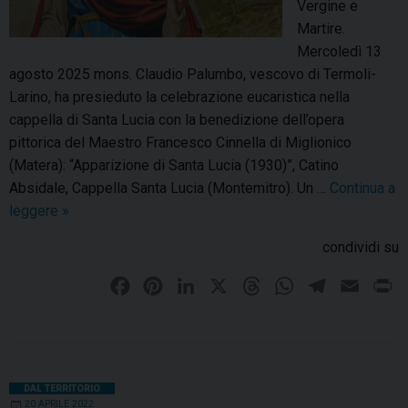
Vergine e
Martire.
Mercoledì 13
agosto 2025 mons. Claudio Palumbo, vescovo di Termoli-
Larino, ha presieduto la celebrazione eucaristica nella
cappella di Santa Lucia con la benedizione dell’opera
pittorica del Maestro Francesco Cinnella di Miglionico
(Matera): “Apparizione di Santa Lucia (1930)”, Catino
Absidale, Cappella Santa Lucia (Montemitro). Un …
Continua a
leggere
M
»
o
condividi su
n
t
F
P
L
X
T
W
T
E
P
e
a
i
i
h
h
e
m
r
m
c
n
n
r
a
l
a
i
i
e
t
k
e
t
e
i
n
t
b
e
e
a
s
g
l
t
DAL TERRITORIO
r
20 APRILE 2022