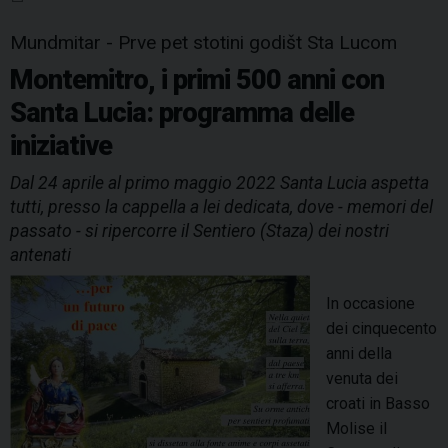
o
r
d
d
A
r
o
r
o
e
I
s
p
a
Mundmitar - Prve pet stotini godišt Sta Lucom
i
k
s
n
p
m
Montemitro, i primi 500 anni con
c
t
Santa Lucia: programma delle
o
r
iniziative
d
Dal 24 aprile al primo maggio 2022 Santa Lucia aspetta
a
tutti, presso la cappella a lei dedicata, dove - memori del
l
passato - si ripercorre il Sentiero (Staza) dei nostri
’
antenati
a
p
In occasione
p
dei cinquecento
a
anni della
r
venuta dei
i
croati in Basso
z
Molise il
i