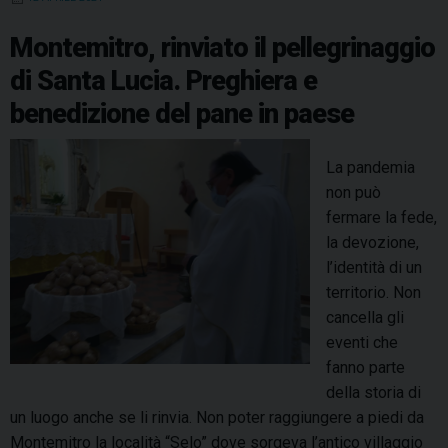
o
r
d
d
A
r
o
a
n
o
e
I
s
p
a
d
Montemitro, rinviato il pellegrinaggio
a
e
k
s
n
p
m
di Santa Lucia. Preghiera e
l
l
t
benedizione del pane in paese
e
l
a
e
M
i
La pandemia
o
n
non può
n
i
fermare la fede,
t
z
la devozione,
e
i
l’identità di un
m
a
territorio. Non
i
t
cancella gli
t
i
eventi che
r
v
fanno parte
o
e
della storia di
i
un luogo anche se li rinvia. Non poter raggiungere a piedi da
n
Montemitro la località “Selo” dove sorgeva l’antico villaggio