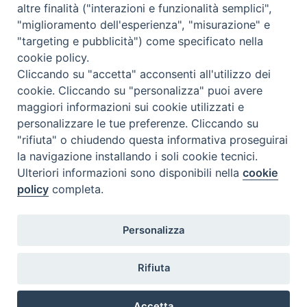
gli abitanti di Montemitro, chi vive in paese chi vive in altre
a
altre finalità ("interazioni e funzionalità semplici",
parti d’Italia e del mondo. Niente può fermare …
Continua a
"miglioramento dell'esperienza", "misurazione" e
L
leggere
M
»
"targeting e pubblicità") come specificato nella
u
o
cookie policy.
c
condividi su
n
Cliccando su "accetta" acconsenti all'utilizzo dei
i
t
cookie. Cliccando su "personalizza" puoi avere
F
P
L
X
T
W
T
E
P
a
e
maggiori informazioni sui cookie utilizzati e
a
i
i
h
h
e
m
r
”
m
personalizzare le tue preferenze. Cliccando su
i
c
n
n
r
a
l
a
i
i
"rifiuta" o chiudendo questa informativa proseguirai
n
e
t
k
e
t
e
i
n
t
la navigazione installando i soli cookie tecnici.
t
P
b
e
e
a
s
g
l
t
r
Ulteriori informazioni sono disponibili nella
cookie
e
o
o
r
d
d
A
r
o
policy
completa.
m
s
,
o
e
I
s
p
a
p
t
Diocesi di Termoli-Larino
“
k
s
n
p
m
Personalizza
o
Piazza Sant'Antonio, 6
N
l
86039 Termoli (CB)
t
d
a
o
i
Rifiuta
v
n
Curia Vescovile
p
Piazza Sant'Antonio, 6
i
t
86039 Termoli- Campobasso (CB)
a
Accetta
Tel: 0875 707148