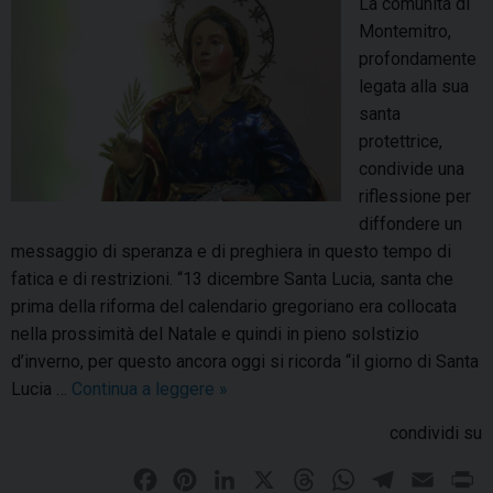
La comunità di
a
Montemitro,
t
profondamente
o
legata alla sua
i
santa
l
protettrice,
p
condivide una
e
riflessione per
l
diffondere un
l
messaggio di speranza e di preghiera in questo tempo di
e
fatica e di restrizioni. “13 dicembre Santa Lucia, santa che
g
prima della riforma del calendario gregoriano era collocata
r
nella prossimità del Natale e quindi in pieno solstizio
i
d’inverno, per questo ancora oggi si ricorda “il giorno di Santa
n
Lucia …
Continua a leggere
M
»
a
o
condividi su
g
n
g
t
F
P
L
X
T
W
T
E
P
i