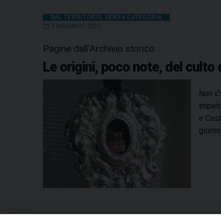
DAL TERRITORIO
,
SENZA CATEGORIA
3 DICEMBRE 2022
Pagine dall'Archivio storico
Le origini, poco note, del culto
Non c’
impetr
e Cast
giorno