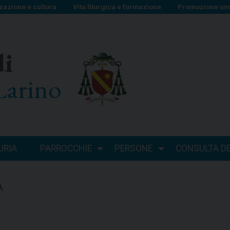
zazione e cultura
Vita liturgica e formazione
Promozione uma
di
Larino
URIA
PARROCCHIE
PERSONE
CONSULTA DEI
A