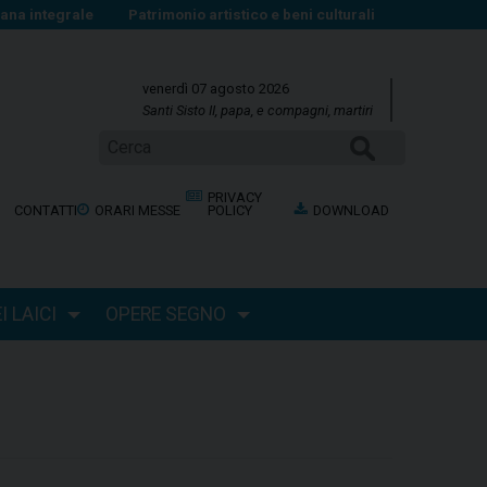
na integrale
Patrimonio artistico e beni culturali
venerdì 07 agosto 2026
Santi Sisto II, papa, e compagni, martiri
CERCA
PRIVACY
CONTATTI
ORARI MESSE
POLICY
DOWNLOAD
 LAICI
OPERE SEGNO