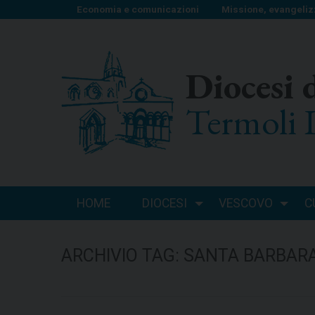
S
Economia e comunicazioni
Missione, evangeliz
k
i
p
Diocesi 
t
o
Termoli 
c
o
n
t
e
n
HOME
DIOCESI
VESCOVO
C
t
ARCHIVIO TAG:
SANTA BARBAR