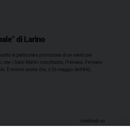
ale” di Larino
sotto la particolare protezione di un santo per
 che i Santi Martiri concittadini, Primiano, Firmiano
olo. È notorio anche che, il 26 maggio dell’842,
condividi su