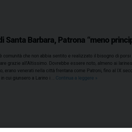
 di Santa Barbara, Patrona “meno princip
è comunità che non abbia sentito e realizzato il bisogno di porsi 
are grazie all’Altissimo. Dovrebbe essere noto, almeno ai larinesi,
o, erano venerati nella città frentana come Patroni, fino al IX sec
 in cui giunsero a Larino i …
Continua a leggere
L
»
e
o
r
i
g
i
n