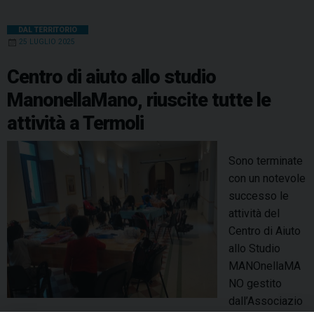
DAL TERRITORIO
25 LUGLIO 2025
Centro di aiuto allo studio
ManonellaMano, riuscite tutte le
attività a Termoli
Sono terminate
con un notevole
successo le
attività del
Centro di Aiuto
allo Studio
MANOnellaMA
NO gestito
dall’Associazio