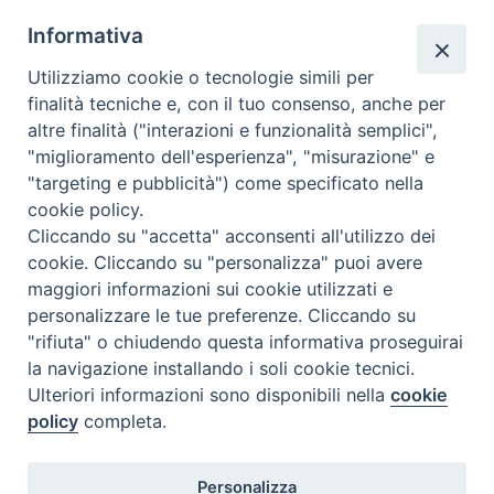
ne Amoris
Informativa
Laetitia e finanziato per l’anno scolastico 2024/2025 dal
Fondo di Beneficenza Intesa-Sanpaolo. Il Centro è stato
Utilizziamo cookie o tecnologie simili per
promosso anche da altri partner: l’Ambito Territoriale Sociale
finalità tecniche e, con il tuo consenso, anche per
con capofila il Comune di Termoli, i quattro istituti
altre finalità ("interazioni e funzionalità semplici",
Comprensivi di Termoli, la Fondazione Istituto Gesù e Maria,
"miglioramento dell'esperienza", "misurazione" e
la Caritas Diocesana, la Cooperativa …
Continua a leggere
C
»
"targeting e pubblicità") come specificato nella
e
cookie policy.
condividi su
n
Cliccando su "accetta" acconsenti all'utilizzo dei
t
cookie. Cliccando su "personalizza" puoi avere
F
P
L
X
T
W
T
E
P
r
maggiori informazioni sui cookie utilizzati e
a
i
i
h
h
e
m
r
o
personalizzare le tue preferenze. Cliccando su
c
n
n
r
a
l
a
i
d
"rifiuta" o chiudendo questa informativa proseguirai
e
t
k
e
t
e
i
n
i
la navigazione installando i soli cookie tecnici.
P
b
e
e
a
s
g
l
t
a
Ulteriori informazioni sono disponibili nella
cookie
o
o
r
d
d
A
r
i
policy
completa.
s
o
e
I
s
p
a
u
t
Diocesi di Termoli-Larino
t
k
s
n
p
m
Personalizza
Piazza Sant'Antonio, 6