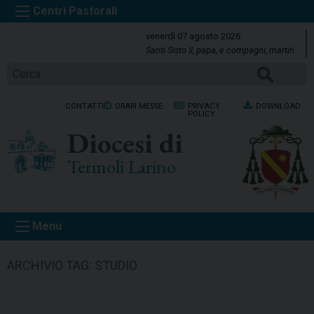
S
k
venerdì 07 agosto 2026
i
Santi Sisto II, papa, e compagni, martiri
p
CERCA
t
o
CONTATTI
ORARI MESSE
PRIVACY
DOWNLOAD
c
POLICY
o
Diocesi di
n
t
Termoli Larino
e
n
t
Menu
ARCHIVIO TAG:
STUDIO