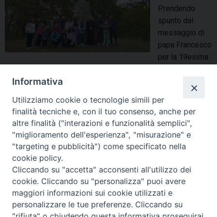
t
Prendendo
o
e
spunto dal
,
l
messaggio di
s
e
papa Francesco
i
a
per la 19esima
c
t
giornata per la
o
t
Informativa
custodia del creato, la diocesi di Termoli-Larino ha
n
i
organizzato un momento di preghiera e condivisione fraterna
s
Utilizziamo cookie o tecnologie simili per
v
presso il bosco adiacente al santuario della Madonna della
o
finalità tecniche e, con il tuo consenso, anche per
i
Difesa di Casacalenda, proprio nel giorno della festa a lei
l
altre finalità ("interazioni e funzionalità semplici",
t
dedicata. La passeggiata ecologica, in cammino nella natura
i
"miglioramento dell'esperienza", "misurazione" e
à
e in ascolto …
Continua a leggere
S
»
d
"targeting e pubblicità") come specificato nella
a
p
a
cookie policy.
condividi su
T
e
l
Cliccando su "accetta" acconsenti all'utilizzo dei
e
r
a
cookie. Cliccando su "personalizza" puoi avere
F
P
L
X
T
W
T
E
P
r
a
r
maggiori informazioni sui cookie utilizzati e
a
i
i
h
h
e
m
r
m
e
e
personalizzare le tue preferenze. Cliccando su
c
n
n
r
a
l
a
i
o
a
t
"rifiuta" o chiudendo questa informativa proseguirai