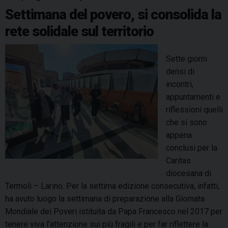
o
t
Settimana del povero, si consolida la
a
rete solidale sul territorio
l
l
o
Sette giorni
s
densi di
t
incontri,
u
appuntamenti e
d
riflessioni quelli
i
che si sono
o
appena
M
conclusi per la
a
Caritas
n
diocesana di
o
Termoli – Larino. Per la settima edizione consecutiva, infatti,
n
ha avuto luogo la settimana di preparazione alla Giornata
e
Mondiale dei Poveri istituita da Papa Francesco nel 2017 per
l
tenere viva l’attenzione sui più fragili e per far riflettere la