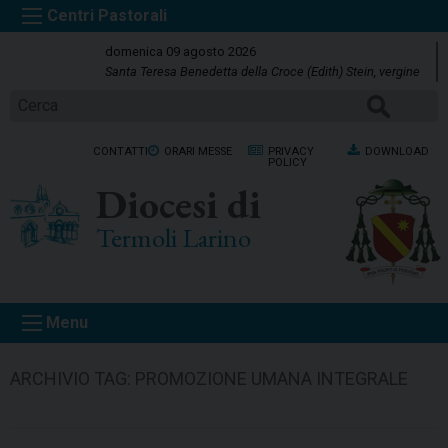
S
k
domenica 09 agosto 2026
i
Santa Teresa Benedetta della Croce (Edith) Stein, vergine
p
CERCA
t
o
CONTATTI
ORARI MESSE
PRIVACY
DOWNLOAD
c
POLICY
o
Diocesi di
n
t
Termoli Larino
e
n
t
Menu
ARCHIVIO TAG:
PROMOZIONE UMANA INTEGRALE