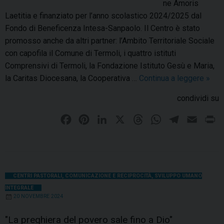
ne Amoris
Laetitia e finanziato per l’anno scolastico 2024/2025 dal
Fondo di Beneficenza Intesa-Sanpaolo. Il Centro è stato
promosso anche da altri partner: l’Ambito Territoriale Sociale
con capofila il Comune di Termoli, i quattro istituti
Comprensivi di Termoli, la Fondazione Istituto Gesù e Maria,
la Caritas Diocesana, la Cooperativa …
Continua a leggere
C
»
e
condividi su
n
t
F
P
L
X
T
W
T
E
P
r
a
i
i
h
h
e
m
r
o
c
n
n
r
a
l
a
i
d
e
t
k
e
t
e
i
n
i
b
e
e
a
s
g
l
t
CENTRI PASTORALI
,
COMUNICAZIONE E RECIPROCITÀ
,
SVILUPPO UMANO
a
INTEGRALE
o
r
d
d
A
r
i
20 NOVEMBRE 2024
o
e
I
s
p
a
u
t
k
s
n
p
m
"La preghiera del povero sale fino a Dio"