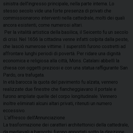
sinistra dell’ingresso principale, nella parte interna. Lo
stesso secolo vide una forte presenza di privati che
commissionarono interventi nella cattedrale, molti dei quali
ancora esistenti, come numerosi altari.
Per la vitalità artistica della basilica, il Seicento fu un secolo
di crisi. Nel 1656 la cittadina venne infatti colpita dalla peste,
che lasciò numerose vittime. I superstiti furono costretti ad
affrontare lunghi periodi di povertà. Per ridare una dignità
economica e religiosa alla città, Mons. Catalani abbellì la
chiesa con oggetti preziosi e con una statua raffigurante San
Pardo, ora trafugata.
In età barocca la quota del pavimento fu alzata, vennero
realizzate due finestre che fiancheggiavano il portale e
furono ampliate quelle del corpo longitudinale. Vennero
inoltre eliminati alcuni altari privati, ritenuti un numero
eccessivo.
L’affresco dell’Annunciazione
La trasformazione dei caratteri architettonici della cattedrale,
da medievali a barocchi, furono apportati sotto la direzione