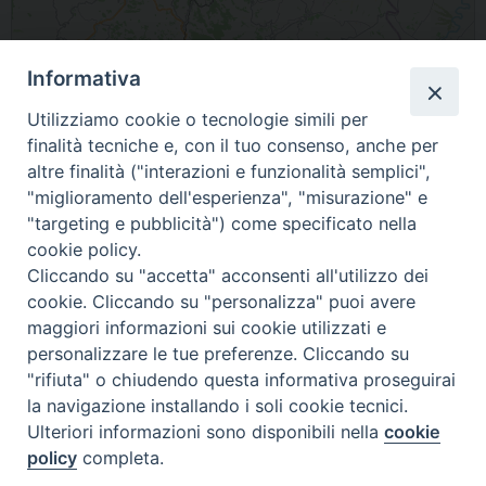
Informativa
Utilizziamo cookie o tecnologie simili per
finalità tecniche e, con il tuo consenso, anche per
Leaflet
| Map data ©
OpenStreetMap
contributors
altre finalità ("interazioni e funzionalità semplici",
"miglioramento dell'esperienza", "misurazione" e
86035 Larino Molise Italia
"targeting e pubblicità") come specificato nella
cookie policy.
condividi su
Cliccando su "accetta" acconsenti all'utilizzo dei
cookie. Cliccando su "personalizza" puoi avere
F
P
L
X
T
W
T
E
P
maggiori informazioni sui cookie utilizzati e
a
i
i
h
h
e
m
r
personalizzare le tue preferenze. Cliccando su
c
n
n
r
a
l
a
i
"rifiuta" o chiudendo questa informativa proseguirai
e
t
k
e
t
e
i
n
la navigazione installando i soli cookie tecnici.
b
e
e
a
s
g
l
t
Ulteriori informazioni sono disponibili nella
cookie
o
r
d
d
A
r
policy
completa.
o
e
I
s
p
a