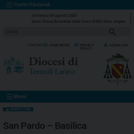
S
k
domenica 09 agosto 2026
i
Santa Teresa Benedetta della Croce (Edith) Stein, vergine
p
Cerca
t
o
CONTATTI
ORARI MESSE
PRIVACY
DOWNLOAD
c
POLICY
o
Diocesi di
n
t
Termoli Larino
e
n
t
Menu
PARROCCHIA
San Pardo – Basilica