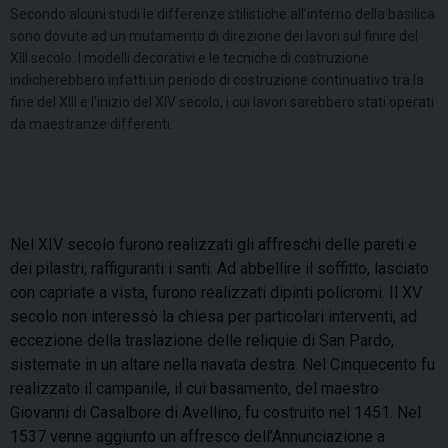
Secondo alcuni studi le differenze stilistiche all’interno della basilica
sono dovute ad un mutamento di direzione dei lavori sul finire del
XIII secolo. I modelli decorativi e le tecniche di costruzione
indicherebbero infatti un periodo di costruzione continuativo tra la
fine del XIII e l’inizio del XIV secolo, i cui lavori sarebbero stati operati
da maestranze differenti.
Nel XIV secolo furono realizzati gli affreschi delle pareti e
dei pilastri, raffiguranti i santi. Ad abbellire il soffitto, lasciato
con capriate a vista, furono realizzati dipinti policromi. Il XV
secolo non interessò la chiesa per particolari interventi, ad
eccezione della traslazione delle reliquie di San Pardo,
sistemate in un altare nella navata destra. Nel Cinquecento fu
realizzato il campanile, il cui basamento, del maestro
Giovanni di Casalbore di Avellino, fu costruito nel 1451. Nel
1537 venne aggiunto un affresco dell’Annunciazione a