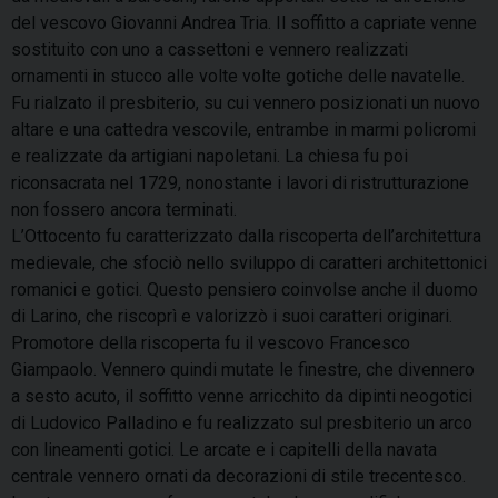
del vescovo Giovanni Andrea Tria. Il soffitto a capriate venne
sostituito con uno a cassettoni e vennero realizzati
ornamenti in stucco alle volte volte gotiche delle navatelle.
Fu rialzato il presbiterio, su cui vennero posizionati un nuovo
altare e una cattedra vescovile, entrambe in marmi policromi
e realizzate da artigiani napoletani. La chiesa fu poi
riconsacrata nel 1729, nonostante i lavori di ristrutturazione
non fossero ancora terminati.
L’Ottocento fu caratterizzato dalla riscoperta dell’architettura
medievale, che sfociò nello sviluppo di caratteri architettonici
romanici e gotici. Questo pensiero coinvolse anche il duomo
di Larino, che riscoprì e valorizzò i suoi caratteri originari.
Promotore della riscoperta fu il vescovo Francesco
Giampaolo. Vennero quindi mutate le finestre, che divennero
a sesto acuto, il soffitto venne arricchito da dipinti neogotici
di Ludovico Palladino e fu realizzato sul presbiterio un arco
con lineamenti gotici. Le arcate e i capitelli della navata
centrale vennero ornati da decorazioni di stile trecentesco.