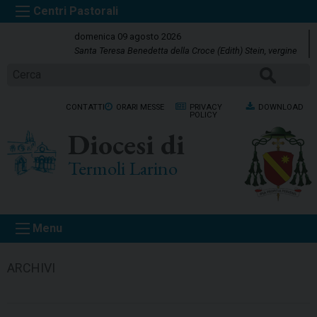
S
k
domenica 09 agosto 2026
i
Santa Teresa Benedetta della Croce (Edith) Stein, vergine
p
CERCA
t
o
CONTATTI
ORARI MESSE
PRIVACY
DOWNLOAD
c
POLICY
o
Diocesi di
n
t
Termoli Larino
e
n
t
Menu
ARCHIVI