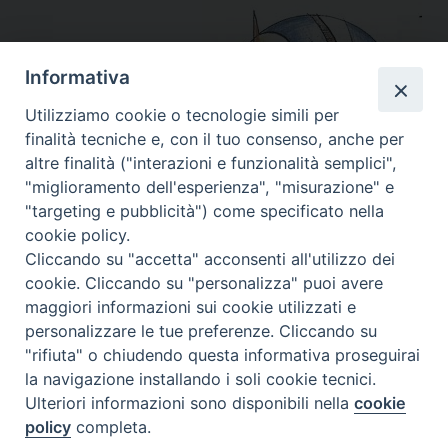
t
Informativa
Utilizziamo cookie o tecnologie simili per
finalità tecniche e, con il tuo consenso, anche per
altre finalità ("interazioni e funzionalità semplici",
"miglioramento dell'esperienza", "misurazione" e
"targeting e pubblicità") come specificato nella
cookie policy.
condividi su
Cliccando su "accetta" acconsenti all'utilizzo dei
cookie. Cliccando su "personalizza" puoi avere
F
P
L
X
T
W
T
E
P
maggiori informazioni sui cookie utilizzati e
a
i
i
h
h
e
m
r
personalizzare le tue preferenze. Cliccando su
c
n
n
r
a
l
a
i
"rifiuta" o chiudendo questa informativa proseguirai
la navigazione installando i soli cookie tecnici.
e
t
k
e
t
e
i
n
« Pagina precedente
Pagina successiva »
Ulteriori informazioni sono disponibili nella
cookie
b
e
e
a
s
g
l
t
policy
completa.
o
r
d
d
A
r