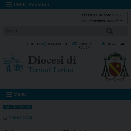
S
k
sabato 08 agosto 2026
i
San Domenico, sacerdote
p
Cerca
t
o
CONTATTI
ORARI MESSE
PRIVACY
DOWNLOAD
c
POLICY
o
Diocesi di
n
t
Termoli Larino
e
n
t
Menu
DAL TERRITORIO
17 MAGGIO 2025