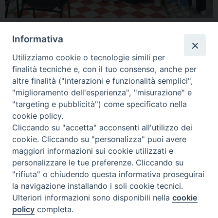
condividi su
Informativa
F
P
L
X
T
W
T
E
P
Utilizziamo cookie o tecnologie simili per
finalità tecniche e, con il tuo consenso, anche per
a
i
i
h
h
e
m
r
altre finalità ("interazioni e funzionalità semplici",
c
n
n
r
a
l
a
i
carità
,
Caritas
,
emporio solidale
,
scuola
,
tisenghe
"miglioramento dell'esperienza", "misurazione" e
e
t
k
e
t
e
i
n
"targeting e pubblicità") come specificato nella
b
e
e
a
s
g
l
t
cookie policy.
o
r
d
d
A
r
Cliccando su "accetta" acconsenti all'utilizzo dei
«
Una certa impronta della
Veglia di preghiera per le
o
e
I
s
p
a
cookie. Cliccando su "personalizza" puoi avere
scienza divina, libro su San
vocazioni: 30 maggio 2025
maggiori informazioni sui cookie utilizzati e
k
s
n
p
m
Tommaso d’Aquino di Antonio
chiesa San Timoteo Termoli
»
personalizzare le tue preferenze. Cliccando su
t
Sabetta
"rifiuta" o chiudendo questa informativa proseguirai
la navigazione installando i soli cookie tecnici.
Ulteriori informazioni sono disponibili nella
cookie
policy
completa.