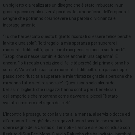
un biglietto o a realizzare un disegno che è stato imbucato in un
grosso pacco regalo e verrà poi donato ai beneficiari dell’emporio Ti
senghè che potranno così ricevere una parola di vicinanza e
incoraggiamento.
“Tu che hai pescato questo biglietto ricordati di essere felice perché
la vita è una sola”; “Io ti regalo la mia speranza per superare i
momenti di difficoltà, spero che il mio pensiero possa sostenerti”;
“Sappi che si nasce uomini e donne anche in una capanna”. E
ancora: “Io ti regalo un pizzico di felicità perché dal primo giorno ho
sorriso”; “Anch’io ho passato momenti di difficoltà, ma passo dopo
passo sono riuscita a superare le mie tristezze grazie a persone che
mi hanno fatto sentire speciale”. Questi sono solo alcuni dei
bellissimi biglietti che i ragazzi hanno scritto per i beneficiari
dell’emporio e che mostrano come davvero ai piccoli “è stato
svelato il mistero del regno dei cieli”.
L’incontro è proseguito con la visita alla mensa, al servizio docce ed
all’emporio Ti senghè dove i ragazzi hanno toccato con mano le
opere segno della Caritas di Termoli – Larino e si è poi concluso con
il saluto di Sua Ecc. Mons. Claudio Palumbo che ha invitato i bambini