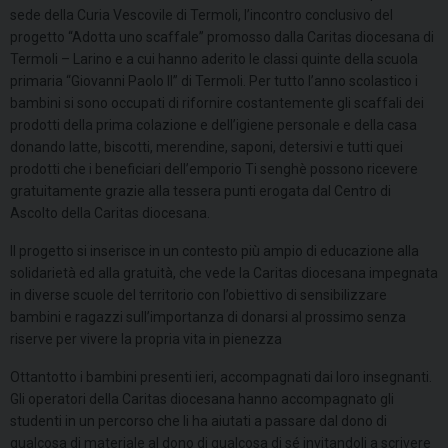
sede della Curia Vescovile di Termoli, l’incontro conclusivo del
progetto “Adotta uno scaffale” promosso dalla Caritas diocesana di
Termoli – Larino e a cui hanno aderito le classi quinte della scuola
primaria “Giovanni Paolo II” di Termoli. Per tutto l’anno scolastico i
bambini si sono occupati di rifornire costantemente gli scaffali dei
prodotti della prima colazione e dell’igiene personale e della casa
donando latte, biscotti, merendine, saponi, detersivi e tutti quei
prodotti che i beneficiari dell’emporio Ti senghè possono ricevere
gratuitamente grazie alla tessera punti erogata dal Centro di
Ascolto della Caritas diocesana.
Il progetto si inserisce in un contesto più ampio di educazione alla
solidarietà ed alla gratuità, che vede la Caritas diocesana impegnata
in diverse scuole del territorio con l’obiettivo di sensibilizzare
bambini e ragazzi sull’importanza di donarsi al prossimo senza
riserve per vivere la propria vita in pienezza
Ottantotto i bambini presenti ieri, accompagnati dai loro insegnanti.
Gli operatori della Caritas diocesana hanno accompagnato gli
studenti in un percorso che li ha aiutati a passare dal dono di
qualcosa di materiale al dono di qualcosa di sé invitandoli a scrivere