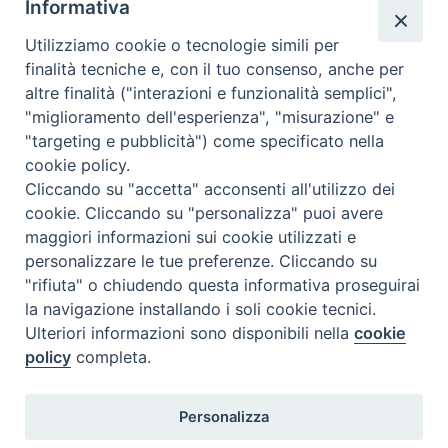
Informativa
conclusivo del progetto “Adotta uno scaffale” promosso
dalla Caritas diocesana di Termoli – Larino e a cui hanno
Utilizziamo cookie o tecnologie simili per
aderito le classi quinte della scuola primaria “Giovanni Paolo
finalità tecniche e, con il tuo consenso, anche per
II” di Termoli. Per tutto l’anno scolastico i bambini si sono
altre finalità ("interazioni e funzionalità semplici",
occupati di rifornire costantemente gli scaffali dei prodotti …
"miglioramento dell'esperienza", "misurazione" e
Continua a leggere
A
»
"targeting e pubblicità") come specificato nella
d
cookie policy.
condividi su
o
Cliccando su "accetta" acconsenti all'utilizzo dei
t
cookie. Cliccando su "personalizza" puoi avere
F
P
L
X
T
W
T
E
P
t
maggiori informazioni sui cookie utilizzati e
a
i
i
h
h
e
m
r
a
personalizzare le tue preferenze. Cliccando su
c
n
n
r
a
l
a
i
u
"rifiuta" o chiudendo questa informativa proseguirai
e
t
k
e
t
e
i
n
n
la navigazione installando i soli cookie tecnici.
P
b
e
e
a
s
g
l
t
o
Ulteriori informazioni sono disponibili nella
cookie
o
o
r
d
d
A
r
s
policy
completa.
s
c
o
e
I
s
p
a
t
Diocesi di Termoli-Larino
a
k
s
n
p
m
Personalizza
Piazza Sant'Antonio, 6
N
f
86039 Termoli (CB)
t