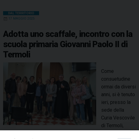
DAL TERRITORIO
17 MAGGIO 2025
Adotta uno scaffale, incontro con la
scuola primaria Giovanni Paolo II di
Termoli
Come
consuetudine
ormai da diversi
anni, si è tenuto
ieri, presso la
sede della
Curia Vescovile
di Termoli,
l’incontro