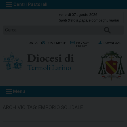
S
k
venerdì 07 agosto 2026
i
Santi Sisto II, papa, e compagni, martiri
p
CERCA
t
o
CONTATTI
ORARI MESSE
PRIVACY
DOWNLOAD
c
POLICY
o
Diocesi di
n
t
Termoli Larino
e
n
t
Menu
ARCHIVIO TAG:
EMPORIO SOLIDALE