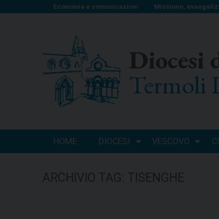
S
Economia e comunicazioni
Missione, evangeliz
k
i
p
Diocesi 
t
o
Termoli 
c
o
n
t
e
n
HOME
DIOCESI
VESCOVO
C
t
ARCHIVIO TAG:
TISENGHE