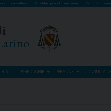
zazione e cultura
Vita liturgica e formazione
Promozione uma
di
Larino
URIA
PARROCCHIE
PERSONE
CONSULTA DEI