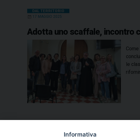
DAL TERRITORIO
17 MAGGIO 2025
Adotta uno scaffale, incontro c
Come c
conclu
le cla
riforn
Informativa