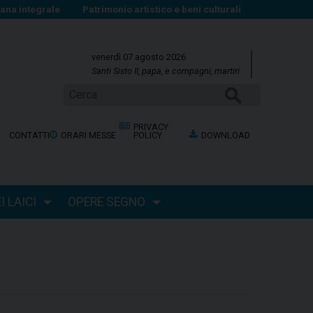
na integrale
Patrimonio artistico e beni culturali
venerdì 07 agosto 2026
Santi Sisto II, papa, e compagni, martiri
CERCA
PRIVACY
CONTATTI
ORARI MESSE
POLICY
DOWNLOAD
 LAICI
OPERE SEGNO