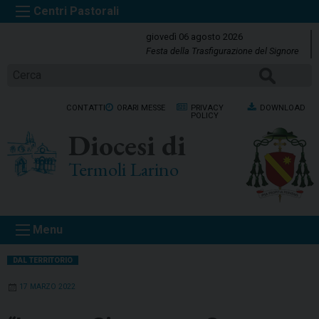
S
k
giovedì 06 agosto 2026
i
Festa della Trasfigurazione del Signore
p
Cerca
t
o
CONTATTI
ORARI MESSE
PRIVACY
DOWNLOAD
c
POLICY
o
Diocesi di
n
t
Termoli Larino
e
n
t
Menu
DAL TERRITORIO
17 MARZO 2022