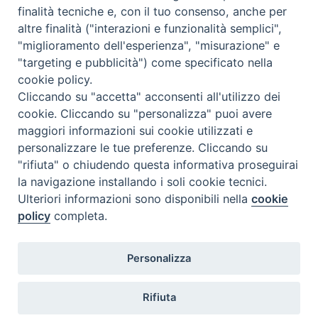
finalità tecniche e, con il tuo consenso, anche per
F
P
L
X
T
W
T
E
P
altre finalità ("interazioni e funzionalità semplici",
"miglioramento dell'esperienza", "misurazione" e
a
i
i
h
h
e
m
r
"targeting e pubblicità") come specificato nella
c
n
n
r
a
l
a
i
San Giuseppe
cookie policy.
e
t
k
e
t
e
i
n
Cliccando su "accetta" acconsenti all'utilizzo dei
b
e
e
a
s
g
l
t
cookie. Cliccando su "personalizza" puoi avere
o
r
d
d
A
r
maggiori informazioni sui cookie utilizzati e
«
Esercizi spirituali per
Messaggio di cordoglio per la
o
e
I
s
p
a
personalizzare le tue preferenze. Cliccando su
catechisti ed educatori
morte di padre Luigi Russo
»
"rifiuta" o chiudendo questa informativa proseguirai
k
s
n
p
m
la navigazione installando i soli cookie tecnici.
t
Ulteriori informazioni sono disponibili nella
cookie
policy
completa.
Diocesi di Termoli-Larino
Personalizza
Piazza Sant'Antonio, 6
86039 Termoli (CB)
Rifiuta
Curia Vescovile
Piazza Sant'Antonio, 6