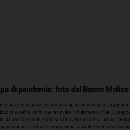
c
r
i
f
o
s
u
l
l
a
v
i
empo di pandemia: foto dal Basso Molise
t
a
adizione che si perde nel tempo e anima le comunità. La pandemi
e
ipazione anche intima per rinnovare l’affidamento a San Giuseppe
l
ie, da San Martino in Pensilis a Ururi, fino a Termoli hanno ripro
a
generazioni. Le foto che proponiamo, raccolte da Rosaria Occhi