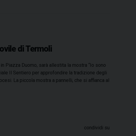
a
i
i
h
h
e
m
r
c
n
n
r
a
l
a
i
e
t
k
e
t
e
i
n
b
e
e
a
s
g
l
t
o
r
d
d
A
r
o
e
I
s
p
a
vile di Termoli
k
s
n
p
m
t
n Piazza Duomo, sarà allestita la mostra “Io sono
le Il Sentiero per approfondire la tradizione degli
ocesi. La piccola mostra a pannelli, che si affianca al
condividi su