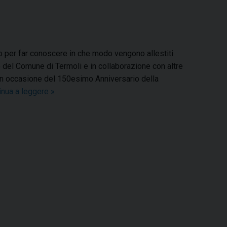
o
r
d
d
A
r
o
e
I
s
p
a
k
s
n
p
m
t
ito per far conoscere in che modo vengono allestiti
io del Comune di Termoli e in collaborazione con altre
o in occasione del 150esimo Anniversario della
inua a leggere
T
»
e
r
m
m
o
l
i
,
l
a
t