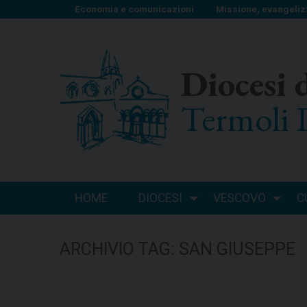
S
Economia e comunicazioni
Missione, evangeliz
k
i
p
Diocesi 
t
o
Termoli 
c
o
n
t
e
n
HOME
DIOCESI
VESCOVO
C
t
ARCHIVIO TAG:
SAN GIUSEPPE