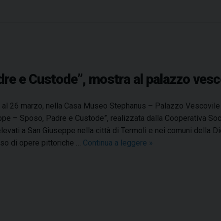
e
l
p
a
p
à
re e Custode”, mostra al palazzo vesco
s
p
e
 al 26 marzo, nella Casa Museo Stephanus – Palazzo Vescovile i
c
pe – Sposo, Padre e Custode”, realizzata dalla Cooperativa Socia
i
 elevati a San Giuseppe nella città di Termoli e nei comuni della Di
a
so di opere pittoriche …
Continua a leggere
“
»
l
I
e
o
a
s
l
o
l
n
a
o