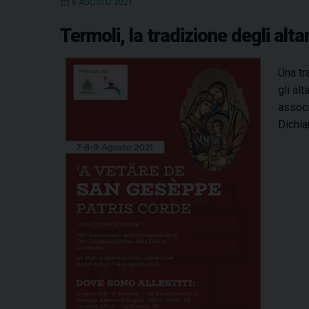
6 AGOSTO 2021
Termoli, la tradizione degli alt
Una tr
gli al
associ
Dichia