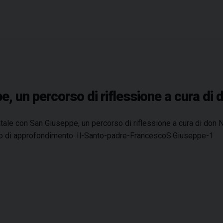
s
G
c
i
u
u
o
s
l
e
a
p
d
p
e
e, un percorso di riflessione a cura di 
e
l
–
l
S
tale con San Giuseppe, un percorso di riflessione a cura di don Ni
’
p
uto di approfondimento: Il-Santo-padre-FrancescoS.Giuseppe-1
i
o
n
s
f
o
a
,
n
P
z
a
i
d