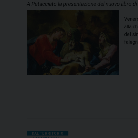
A Petacciato la presentazione del nuovo libro d
Venerd
alla c
del si
falegn
DAL TERRITORIO