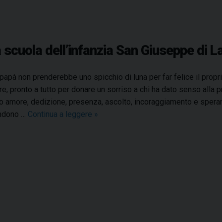
 scuola dell’infanzia San Giuseppe di L
papà non prenderebbe uno spicchio di luna per far felice il propri
re, pronto a tutto per donare un sorriso a chi ha dato senso alla 
to amore, dedizione, presenza, ascolto, incoraggiamento e speranza
ndono …
Continua a leggere
U
»
n
a
f
e
s
t
a
d