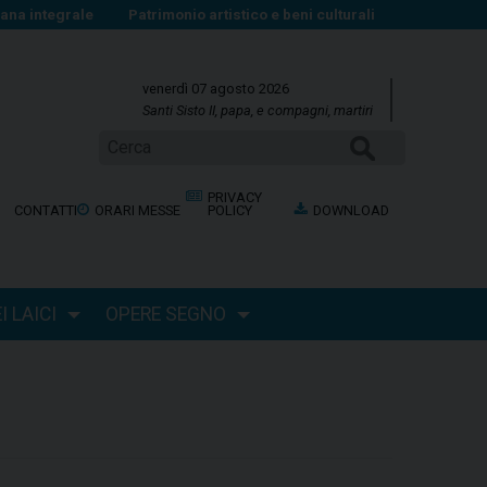
na integrale
Patrimonio artistico e beni culturali
venerdì 07 agosto 2026
Santi Sisto II, papa, e compagni, martiri
CERCA
PRIVACY
CONTATTI
ORARI MESSE
POLICY
DOWNLOAD
 LAICI
OPERE SEGNO