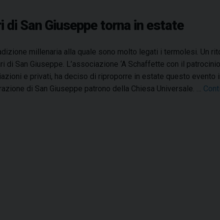
p
d
p
ari di San Giuseppe torna in estate
i
e
T
f
e
adizione millenaria alla quale sono molto legati i termolesi. Un r
a
r
tari di San Giuseppe. L’associazione ‘A Schaffette con il patrocin
l
m
azioni e privati, ha deciso di riproporre in estate questo event
e
o
razione di San Giuseppe patrono della Chiesa Universale. …
Cont
g
l
n
i
a
e
:
l
’
a
p
o