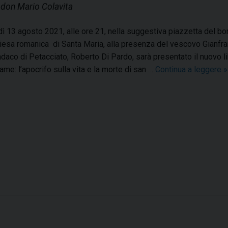
i don Mario Colavita
n
a
o
l
ì 13 agosto 2021, alle ore 21, nella suggestiva piazzetta del bor
p
hiesa romanica di Santa Maria, alla presenza del vescovo Gianfra
a
ndaco di Petacciato, Roberto Di Pardo, sarà presentato il nuovo l
l
ame: l’apocrifo sulla vita e la morte di san …
Continua a leggere
»
a
t
z
o
z
r
o
i
v
a
e
d
s
i
c
o
i
v
u
i
s
l
e
e