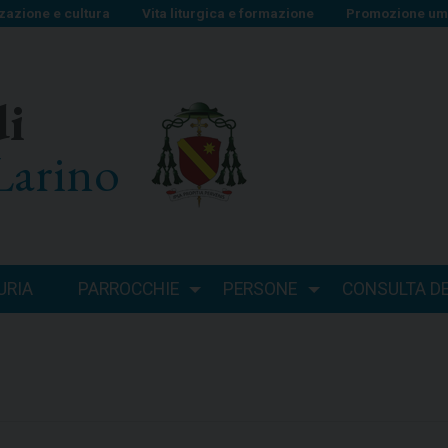
zazione e cultura
Vita liturgica e formazione
Promozione uma
di
Larino
URIA
PARROCCHIE
PERSONE
CONSULTA DEI