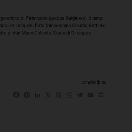
go antico di Petacciato (piazza Belgioiso), dinanzi
nco De Luca, del frate francescano Claudio Bottini e
ibro di don Mario Colavita: Storia di Giuseppe
S
condividi su
F
P
L
X
T
W
T
E
P
G
a
i
i
h
h
e
m
r
c
n
n
r
a
l
a
i
e
t
k
e
t
e
i
n
b
e
e
a
s
g
l
t