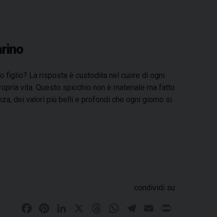
arino
o figlio? La risposta è custodita nel cuore di ogni
propria vita. Questo spicchio non è materiale ma fatto
, dei valori più belli e profondi che ogni giorno si
condividi su
F
P
L
X
T
W
T
E
P