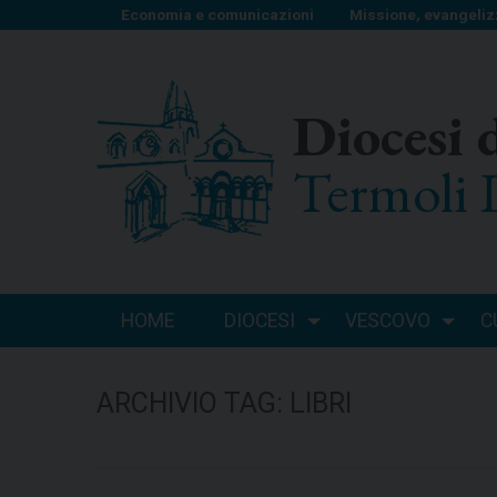
S
Economia e comunicazioni
Missione, evangeliz
k
i
p
Diocesi 
t
o
Termoli 
c
o
n
t
e
n
HOME
DIOCESI
VESCOVO
C
t
ARCHIVIO TAG:
LIBRI