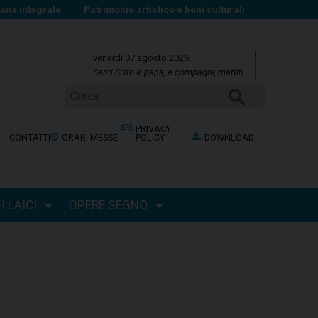
na integrale
Patrimonio artistico e beni culturali
venerdì 07 agosto 2026
Santi Sisto II, papa, e compagni, martiri
CERCA
PRIVACY
CONTATTI
ORARI MESSE
POLICY
DOWNLOAD
 LAICI
OPERE SEGNO