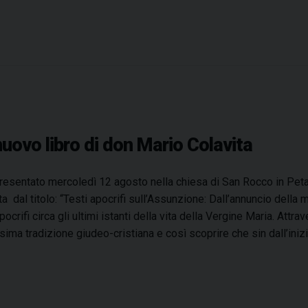
i
i
u
s
e
p
p
nuovo libro di don Mario Colavita
e
f
resentato mercoledì 12 agosto nella chiesa di San Rocco in Peta
a
ta dal titolo: “Testi apocrifi sull’Assunzione: Dall’annuncio della m
l
apocrifi circa gli ultimi istanti della vita della Vergine Maria. Att
e
sima tradizione giudeo-cristiana e così scoprire che sin dall’iniz
g
n
a
e