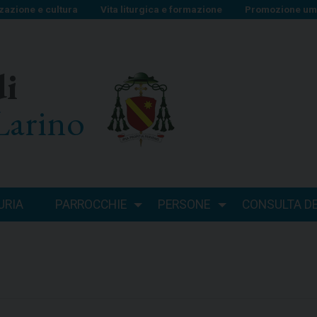
zazione e cultura
Vita liturgica e formazione
Promozione uma
di
Larino
URIA
PARROCCHIE
PERSONE
CONSULTA DEI