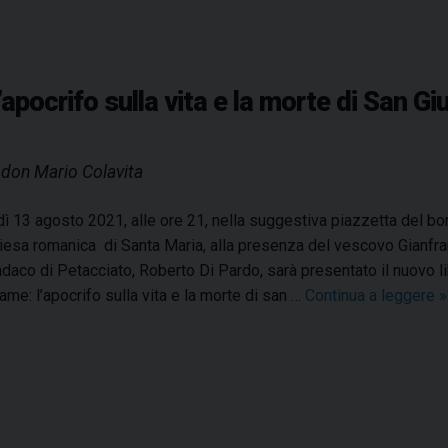
’apocrifo sulla vita e la morte di San 
i don Mario Colavita
ì 13 agosto 2021, alle ore 21, nella suggestiva piazzetta del bor
hiesa romanica di Santa Maria, alla presenza del vescovo Gianfra
ndaco di Petacciato, Roberto Di Pardo, sarà presentato il nuovo l
ame: l’apocrifo sulla vita e la morte di san …
Continua a leggere
»
t
o
r
i
a
d