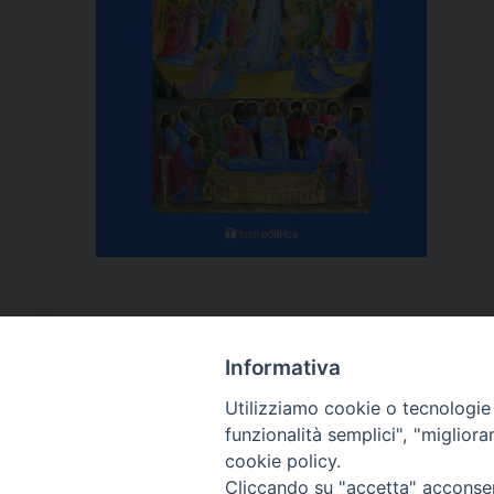
Informativa
Utilizziamo cookie o tecnologie s
funzionalità semplici", "miglior
cookie policy.
P
Cliccando su "accetta" acconsent