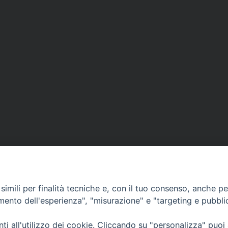
:
l
’
a
p
o
c
r
i
f
o
s
u
l
imili per finalità tecniche e, con il tuo consenso, anche per 
l
amento dell'esperienza", "misurazione" e "targeting e pubbli
a
v
i all'utilizzo dei cookie. Cliccando su "personalizza" puoi