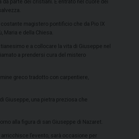
a parte dei cristiani. È entrato nel cuore dei
 salvezza.
 costante magistero pontificio che da Pio IX
, Maria e della Chiesa.
tianesimo e a collocare la vita di Giuseppe nel
chiamato a prendersi cura del mistero
ermine greco tradotto con carpentiere,
te di Giuseppe, una pietra preziosa che
orno alla figura di san Giuseppe di Nazaret.
e
arricchisce l’evento, sarà occasione per