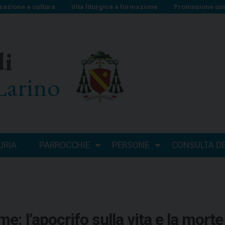
zazione e cultura
Vita liturgica e formazione
Promozione uma
di
Larino
URIA
PARROCCHIE
PERSONE
CONSULTA DEI
e: l’apocrifo sulla vita e la mort