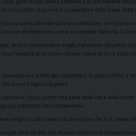
Gesù gode di una tenera simpatia e di una candida fiducia d
e la convinzione di essere il cooperatore della storia della
uto una particolare devozione e attenzione, ne è prova un
l
Custode del Redentore
come inscindibile dalla vita di Gesù
eppe, aiuta a comprendere meglio l’ambiente del primo cris
n luce l’umanità di un uomo che per volere di Dio è stato 
i Giuseppe era quello del carpentiere, in greco
téktôn,
il t
che lavora il legno o la pietra.
III secolo è l’unico scritto che parla della vita e della mor
aggi più importanti del cristianesimo.
meglio il culto, l’arte e la devozione che si è creata att
ore per oltre 30 anni allo
studium biblicum di Gerusalemm