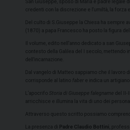
San Giuseppe, sposo di Maria e padre legale di 
credenti con la discrezione e l’umiltà, la forza 
Del culto di S.Giuseppe la Chiesa ha sempre av
(1870) a papa Francesco ha posto la figura de
Il volume, edito nell’anno dedicato a san Gius
contesto della Galilea del I secolo, mettendo i
dell’incarnazione.
Dal vangelo di Matteo sappiamo che il lavoro d
corrisponde al latino
faber
e indica un artigiano 
L’apocrifo
Storia di Giuseppe falegname
del II-
arricchisce e illumina la vita di uno dei person
Attraverso questo scritto possiamo comprendere 
La presenza di
Padre Claudio Bottini
, profess