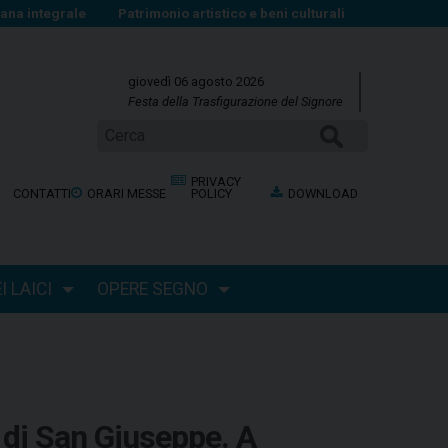
na integrale
Patrimonio artistico e beni culturali
giovedì 06 agosto 2026
Festa della Trasfigurazione del Signore
Cerca
PRIVACY
CONTATTI
ORARI MESSE
POLICY
DOWNLOAD
 LAICI
OPERE SEGNO
e di San Giuseppe. A