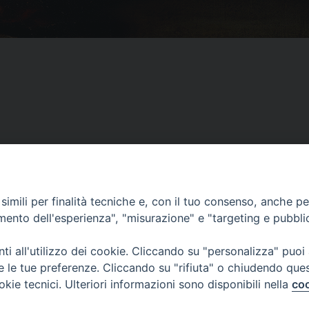
imili per finalità tecniche e, con il tuo consenso, anche per 
 a Chieti: iscriviti qui
Montemi
amento dell'esperienza", "misurazione" e "targeting e pubbli
i all'utilizzo dei cookie. Cliccando su "personalizza" puoi
re le tue preferenze. Cliccando su "rifiuta" o chiudendo que
okie tecnici. Ulteriori informazioni sono disponibili nella
coo
Curia Vescovile
ermoli-Larino
Piazza Sant'Antonio, 6