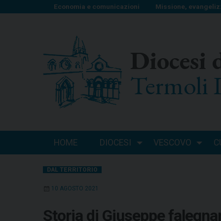
S
Economia e comunicazioni
Missione, evangeliz
k
i
p
Diocesi 
t
o
Termoli 
c
o
n
t
e
n
HOME
DIOCESI
VESCOVO
C
t
DAL TERRITORIO
10 AGOSTO 2021
Storia di Giuseppe falegnam