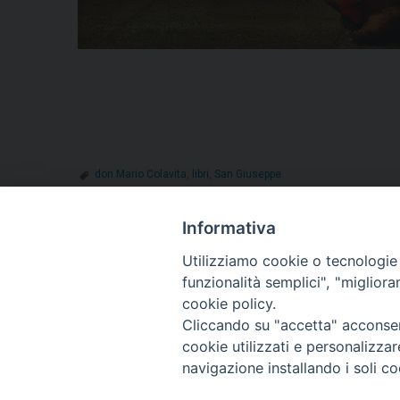
don Mario Colavita
,
libri
,
San Giuseppe
Informativa
Utilizziamo cookie o tecnologie s
«
Pastorale familiare, giornata regionale di formazione
funzionalità semplici", "miglior
cookie policy.
Cliccando su "accetta" acconsent
cookie utilizzati e personalizza
navigazione installando i soli co
Diocesi di T