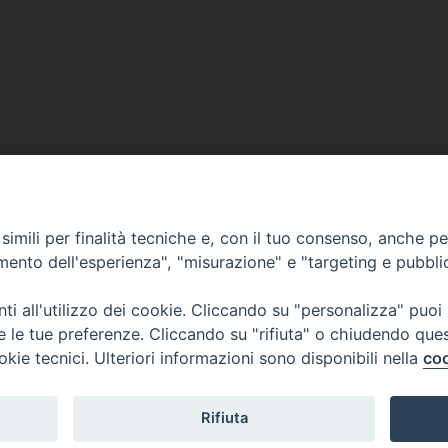
imili per finalità tecniche e, con il tuo consenso, anche per 
amento dell'esperienza", "misurazione" e "targeting e pubbli
i all'utilizzo dei cookie. Cliccando su "personalizza" puoi
re le tue preferenze. Cliccando su "rifiuta" o chiudendo que
okie tecnici. Ulteriori informazioni sono disponibili nella
coo
Curia Vescovile
ermoli-Larino
Piazza Sant'Antonio, 6
ant'Antonio, 6
86039 Termoli- Campo
9 Termoli (CB)
Tel: 0875 707148
Rifiuta
Mail: curia@termolilarin