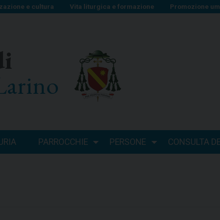
zazione e cultura
Vita liturgica e formazione
Promozione uma
di
Larino
URIA
PARROCCHIE
PERSONE
CONSULTA DEI