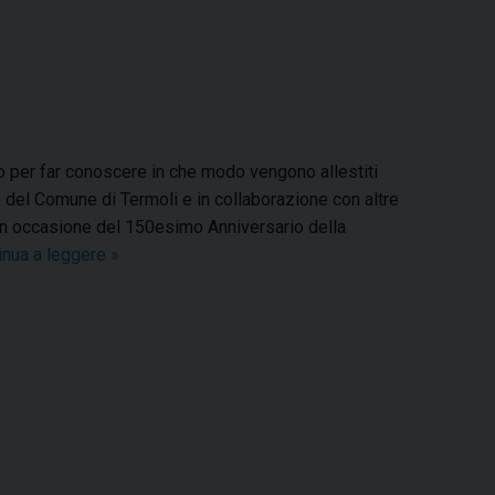
ito per far conoscere in che modo vengono allestiti
io del Comune di Termoli e in collaborazione con altre
o in occasione del 150esimo Anniversario della
inua a leggere
T
»
e
r
m
o
l
i
,
l