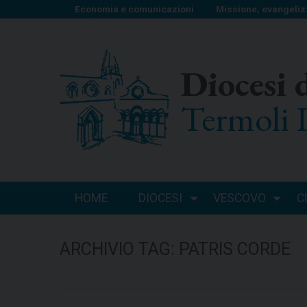
S
Economia e comunicazioni
Missione, evangeliz
k
i
p
Diocesi 
t
o
Termoli 
c
o
n
t
e
n
HOME
DIOCESI
VESCOVO
C
t
ARCHIVIO TAG:
PATRIS CORDE