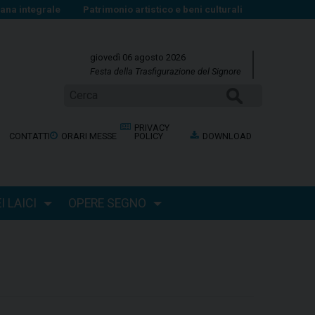
na integrale
Patrimonio artistico e beni culturali
giovedì 06 agosto 2026
Festa della Trasfigurazione del Signore
CERCA
PRIVACY
CONTATTI
ORARI MESSE
POLICY
DOWNLOAD
 LAICI
OPERE SEGNO