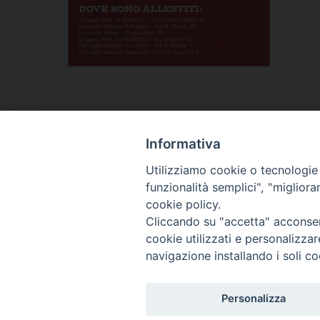
Informativa
Utilizziamo cookie o tecnologie s
funzionalità semplici", "miglior
cookie policy.
P
Cliccando su "accetta" acconsent
cookie utilizzati e personalizza
o
navigazione installando i soli co
s
Diocesi di T
Piazza S
8603
Personalizza
t