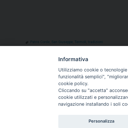
Patris Corde
,
San Giuseppe
,
Termoli
,
tradizioni
Informativa
Utilizziamo cookie o tecnologie s
«
Rotello, festa patronale di San Donato: il program
funzionalità semplici", "miglior
cookie policy.
Cliccando su "accetta" acconsent
cookie utilizzati e personalizza
navigazione installando i soli co
Diocesi di T
Piazza S
8603
Personalizza