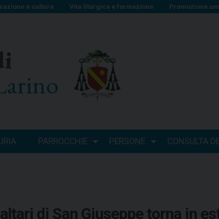
zazione e cultura
Vita liturgica e formazione
Promozione uma
di
Larino
URIA
PARROCCHIE
PERSONE
CONSULTA DEI
 altari di San Giuseppe torna in es