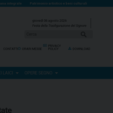
na integrale
Patrimonio artistico e beni culturali
giovedì 06 agosto 2026
Festa della Trasfigurazione del Signore
Cerca
PRIVACY
CONTATTI
ORARI MESSE
POLICY
DOWNLOAD
 LAICI
OPERE SEGNO
tate