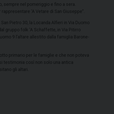
to, sempre nel pomeriggio e fino a sera.
 rappresentare ‘A Vetare di San Giuseppe”.
a San Pietro 30, la Locanda Alfieri in Via Duomo
al gruppo folk ‘A Schaffette, in Via Pitirro
Duomo 9 l’altare allestito dalla famiglia Barone-
tto primario per le famiglie e che non poteva
 si testimonia così non solo una antica
tano gli altari.