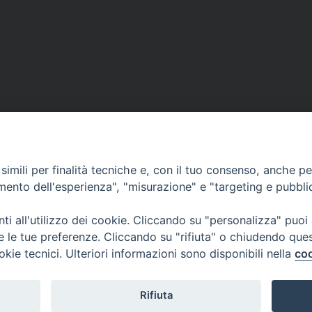
imili per finalità tecniche e, con il tuo consenso, anche per 
ma
Pastorale familiare, gi
amento dell'esperienza", "misurazione" e "targeting e pubbli
i all'utilizzo dei cookie. Cliccando su "personalizza" puoi
re le tue preferenze. Cliccando su "rifiuta" o chiudendo que
okie tecnici. Ulteriori informazioni sono disponibili nella
coo
Curia Vescovile
ermoli-Larino
Piazza Sant'Antonio, 6
ant'Antonio, 6
86039 Termoli- Campo
9 Termoli (CB)
Tel: 0875 707148
Rifiuta
Mail: curia@termolilarin