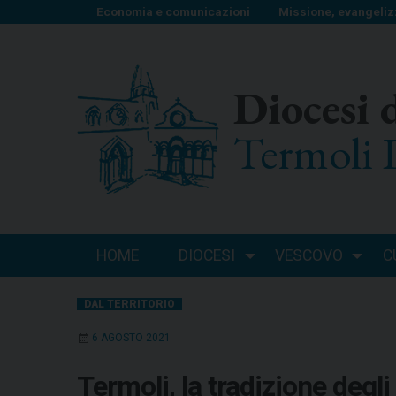
S
Economia e comunicazioni
Missione, evangeliz
k
i
p
Diocesi 
t
o
Termoli 
c
o
n
t
e
n
HOME
DIOCESI
VESCOVO
C
t
DAL TERRITORIO
6 AGOSTO 2021
Termoli, la tradizione degli