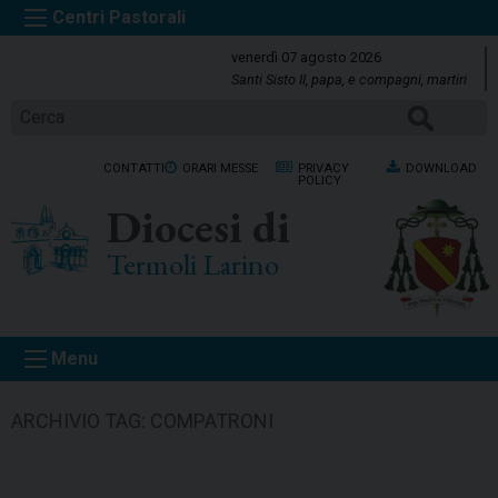
S
k
venerdì 07 agosto 2026
i
Santi Sisto II, papa, e compagni, martiri
p
CERCA
t
o
CONTATTI
ORARI MESSE
PRIVACY
DOWNLOAD
c
POLICY
o
Diocesi di
n
t
Termoli Larino
e
n
t
Menu
ARCHIVIO TAG:
COMPATRONI