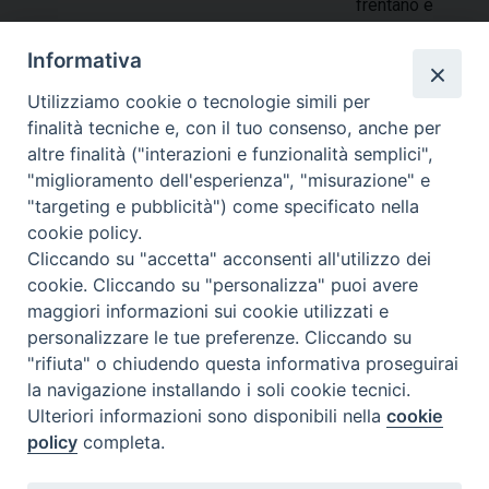
frentano e
dell’intera diocesi, ripropongo brevemente, con
Informativa
argomentazioni differenti, alcuni dati strettamente legati alle
origini. Dei primi cristiani larinati sono giunti, sino ai nostri
Utilizziamo cookie o tecnologie simili per
giorni, solo i nomi di Primiano, Firmiano e Casto, martirizzati
finalità tecniche e, con il tuo consenso, anche per
durante l’ultima e più terribile persecuzione che Galerio riuscì
altre finalità ("interazioni e funzionalità semplici",
ad ottenere dall’Imperatore Diocleziano, tra il 303 e …
"miglioramento dell'esperienza", "misurazione" e
Continua a leggere
I
»
"targeting e pubblicità") come specificato nella
M
cookie policy.
condividi su
a
Cliccando su "accetta" acconsenti all'utilizzo dei
r
cookie. Cliccando su "personalizza" puoi avere
F
P
L
X
T
W
T
E
P
t
maggiori informazioni sui cookie utilizzati e
a
i
i
h
h
e
m
r
i
personalizzare le tue preferenze. Cliccando su
c
n
n
r
a
l
a
i
r
"rifiuta" o chiudendo questa informativa proseguirai
e
t
k
e
t
e
i
n
i
la navigazione installando i soli cookie tecnici.
P
b
e
e
a
s
g
l
t
L
Ulteriori informazioni sono disponibili nella
cookie
o
o
r
d
d
A
r
a
policy
completa.
s
r
o
e
I
s
p
a