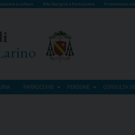
zazione e cultura
Vita liturgica e formazione
Promozione uma
di
Larino
URIA
PARROCCHIE
PERSONE
CONSULTA DEI