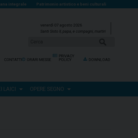
na integrale
Patrimonio artistico e beni culturali
venerdì 07 agosto 2026
Santi Sisto II, papa, e compagni, martiri
CERCA
PRIVACY
CONTATTI
ORARI MESSE
POLICY
DOWNLOAD
 LAICI
OPERE SEGNO