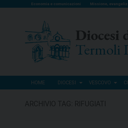
S
Economia e comunicazioni
Missione, evangeliz
k
i
p
Diocesi 
t
o
Termoli 
c
o
n
t
e
n
HOME
DIOCESI
VESCOVO
C
t
ARCHIVIO TAG:
RIFUGIATI