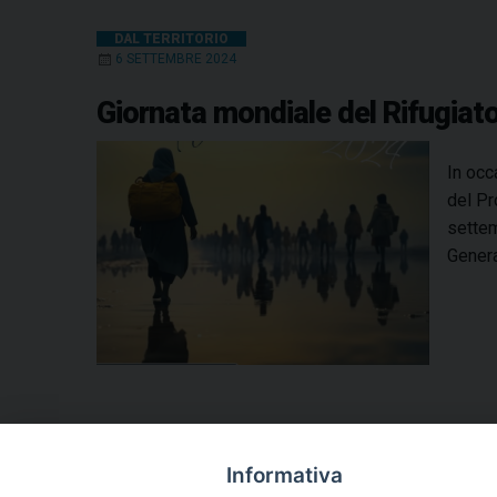
DAL TERRITORIO
6 SETTEMBRE 2024
Giornata mondiale del Rifugiato
In occ
del Pr
settem
Genera
Informativa