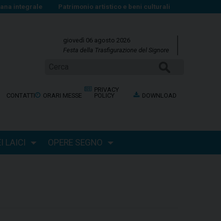
na integrale
Patrimonio artistico e beni culturali
giovedì 06 agosto 2026
Festa della Trasfigurazione del Signore
CERCA
PRIVACY
CONTATTI
ORARI MESSE
POLICY
DOWNLOAD
 LAICI
OPERE SEGNO