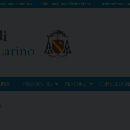
zazione e cultura
Vita liturgica e formazione
Promozione uma
di
Larino
URIA
PARROCCHIE
PERSONE
CONSULTA DEI
A