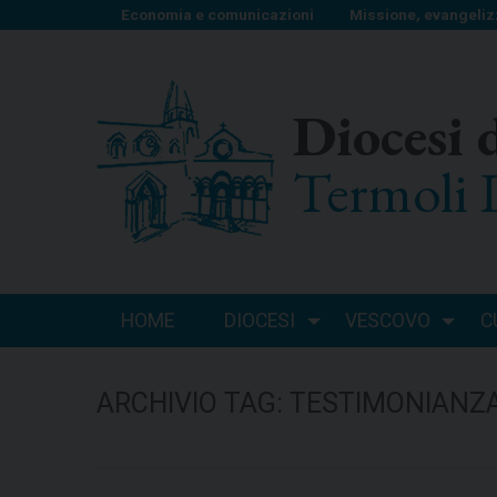
S
Economia e comunicazioni
Missione, evangeliz
k
i
p
Diocesi 
t
o
Termoli 
c
o
n
t
e
n
HOME
DIOCESI
VESCOVO
C
t
ARCHIVIO TAG:
TESTIMONIANZ