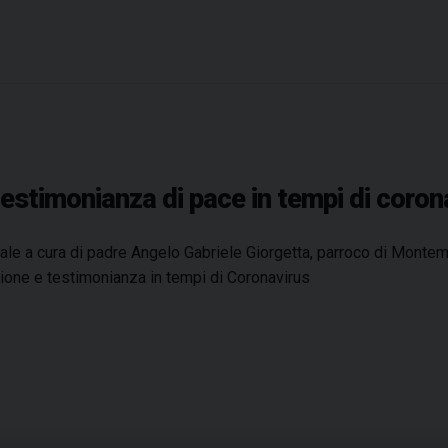
a
m
o
n
d
i
a
stimonianza di pace in tempi di coronav
l
e
d
ale a cura di padre Angelo Gabriele Giorgetta, parroco di Montemi
e
sione e testimonianza in tempi di Coronavirus
l
R
i
f
u
g
i