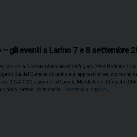
 – gli eventi a Larino 7 e 8 settembre 
asione della Giornata Mondiale del Rifugiato 2024 l’Istituto Gesù 
ogetto Sai del Comune di Larino e si appresta a realizzare una s
bre 2024. Il 20 giugno è la Giornata Mondiale del Rifugiato (GMd
le delle Nazioni Unite con la …
Continua a leggere
G
»
i
o
r
n
a
t