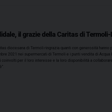
o
–
g
l
i
ale, il grazie della Caritas di Termoli-
e
v
e
itas diocesana di Termoli ringrazia quanti con generosità hanno p
n
bre 2021 nei supermercati di Termoli e i punti vendita di Acqua & 
t
 coinvolti per il loro interesse e la loro disponibilità a collabora
i
è”.
a
L
a
r
i
n
o