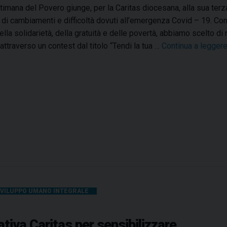
timana del Povero giunge, per la Caritas diocesana, alla sua terz
s
di cambiamenti e difficoltà dovuti all’emergenza Covid – 19. Con
i
ella solidarietà, della gratuità e delle povertà, abbiamo scelto di 
d
 attraverso un contest dal titolo “Tendi la tua …
Continua a legger
i
T
e
r
m
o
l
i
-
L
a
r
VILUPPO UMANO INTEGRALE
i
n
ativa Caritas per sensibilizzare
o