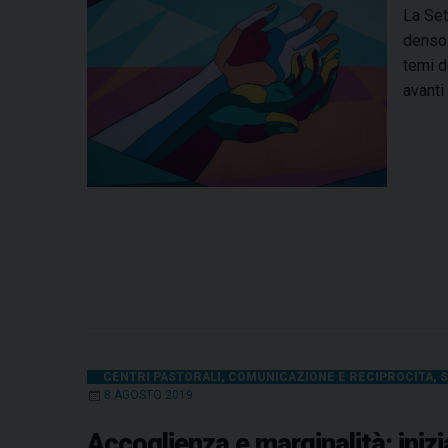
La Set
denso 
temi d
avanti
CENTRI PASTORALI
,
COMUNICAZIONE E RECIPROCITÀ
,
S
8 AGOSTO 2019
Accoglienza e marginalità: inizi