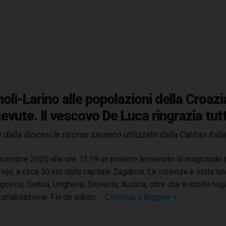
7
e
8
s
e
t
t
e
moli-Larino alle popolazioni della Croazi
m
evute. Il vescovo De Luca ringrazia tutt
b
r
lla diocesi le risorse saranno utilizzate dalla Caritas italia
e
2
dicembre 2020 alle ore 12.19 un potente terremoto di magnitudo 6.
0
rinja, a circa 50 km dalla capitale Zagabria. La violenza è stata ta
2
govina, Serbia, Ungheria, Slovenia, Austria, oltre che in molte reg
4
un’abitazione. Fin da subito …
Continua a leggere
S
»
o
l