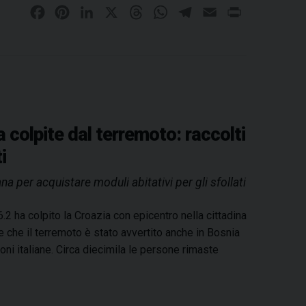
F
P
L
X
T
W
T
E
P
e
s
a
i
i
h
h
e
m
r
e
c
n
n
r
a
l
a
i
l
e
t
k
e
t
e
i
n
e
b
e
e
a
s
g
l
t
p
o
r
d
d
A
r
r
o
e
I
s
p
a
a colpite dal terremoto: raccolti
i
k
s
n
p
m
m
i
t
u
na per acquistare moduli abitativi per gli sfollati
l
e
2 ha colpito la Croazia con epicentro nella cittadina
p
le che il terremoto è stato avvertito anche in Bosnia
e
ioni italiane. Circa diecimila le persone rimaste
r
a
i
u