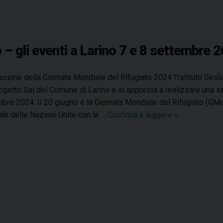
 – gli eventi a Larino 7 e 8 settembre 
asione della Giornata Mondiale del Rifugiato 2024 l’Istituto Gesù 
ogetto Sai del Comune di Larino e si appresta a realizzare una s
bre 2024. Il 20 giugno è la Giornata Mondiale del Rifugiato (GMd
le delle Nazioni Unite con la …
Continua a leggere
G
»
i
o
r
n
a
t
a
m