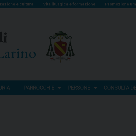
zazione e cultura
Vita liturgica e formazione
Promozione uma
di
Larino
URIA
PARROCCHIE
PERSONE
CONSULTA DEI