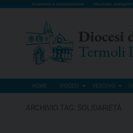
S
Economia e comunicazioni
Missione, evangeliz
k
i
p
Diocesi 
t
o
Termoli 
c
o
n
t
e
n
HOME
DIOCESI
VESCOVO
C
t
ARCHIVIO TAG:
SOLIDARIETÀ