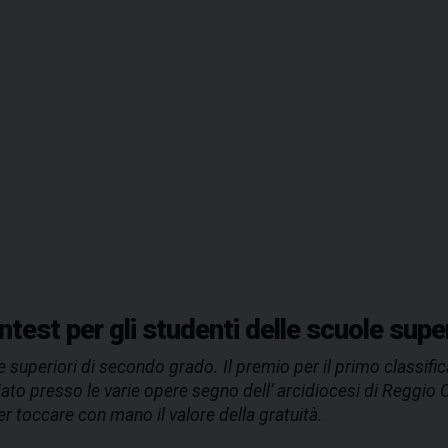
i
d
a
r
i
e
t
à
d
a
l
l
a
test per gli studenti delle scuole super
d
e superiori di secondo grado. Il premio per il primo classific
i
iato presso le varie opere segno dell’ arcidiocesi di Reggio C
o
er toccare con mano il valore della gratuità.
c
e