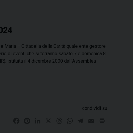
2024
e Maria – Cittadella della Carità quale ente gestore
erie di eventi che si terranno sabato 7 e domenica 8
R), istituita il 4 dicembre 2000 dall’Assemblea
condividi su
F
P
L
X
T
W
T
E
P
a
i
i
h
h
e
m
r