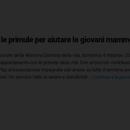
o
n
d
i
a
e le primule per aiutare le giovani mamm
l
e
d
asione della 46esima Giornata della vita, domenica 4 febbraio 202
e
l’appuntamento con le primule della vita. Con un piccolo contribu
l
Vita, un’associazione impegnata con amore su tutto il territorio per
R
ioni. Un servizio fatto di amore e sensibilità …
Continua a legger
i
f
u
g
i
a
t