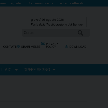
na integrale
Patrimonio artistico e beni culturali
giovedì 06 agosto 2026
Festa della Trasfigurazione del Signore
CERCA
PRIVACY
CONTATTI
ORARI MESSE
POLICY
DOWNLOAD
 LAICI
OPERE SEGNO