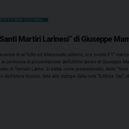
o
a
i
t
n
r
STICO E BENI CULTURALI
P
o
e
n
n
 Santi Martiri Larinesi” di Giuseppe Ma
o
s
p
i
r
resenza di un folto ed interessato uditorio, si è svolta il 1° marz
l
i
, la cerimonia di presentazione dell’ultimo lavoro di Giuseppe M
i
n
ano di Termoli-Larino. Si tratta, come preannunciato, delle “Note 
s
c
 e dell’intera diocesi, date alle stampe dalla nota “Editrice Tau”,
,
i
a
p
P
a
a
l
s
e
q
d
u
i