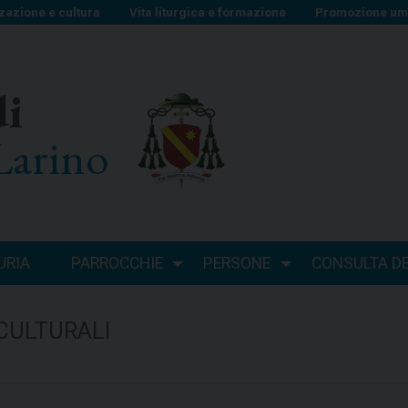
zazione e cultura
Vita liturgica e formazione
Promozione uma
di
Larino
URIA
PARROCCHIE
PERSONE
CONSULTA DEI
 CULTURALI