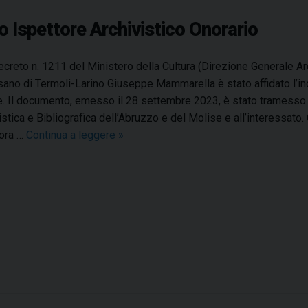
s
e
Ispettore Archivistico Onorario
p
p
creto n. 1211 del Ministero della Cultura (Direzione Generale Arc
e
ano di Termoli-Larino Giuseppe Mammarella è stato affidato l’inca
M
. Il documento, emesso il 28 settembre 2023, è stato tramesso 
a
istica e Bibliografica dell’Abruzzo e del Molise e all’interessato.
m
nora …
Continua a leggere
G
»
m
i
a
u
r
s
e
e
l
p
l
p
a
e
l
M
’
a
a
m