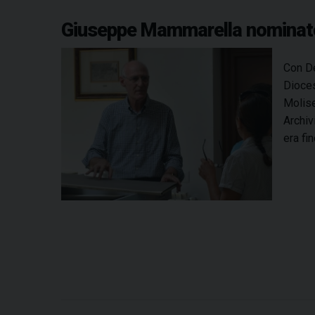
Giuseppe Mammarella nominato 
Con De
Dioces
Molise
Archiv
era fi