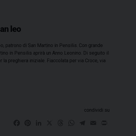
e
t
k
e
t
e
i
n
b
e
e
a
s
g
l
t
o
r
d
d
A
r
o
e
I
s
p
a
San leo
k
s
n
p
m
t
Leo, patrono di San Martino in Pensilis. Con grande
ino in Pensilis aprirà un Anno Leonino. Di seguito il
la preghiera iniziale. Fiaccolata per via Croce, via
condividi su
F
P
L
X
T
W
T
E
P
a
i
i
h
h
e
m
r