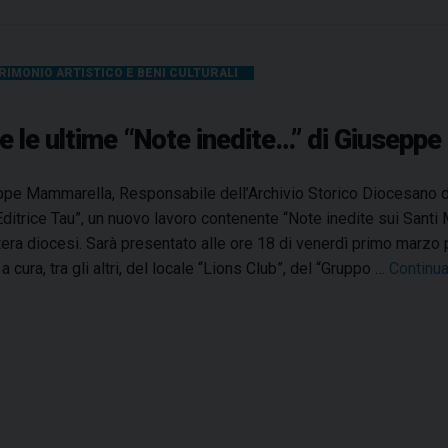
a
L
s
a
i
r
RIMONIO ARTISTICO E BENI CULTURALI
a
i
p
n
r
ate le ultime “Note inedite…” di Giusep
o
e
e
l
d
pe Mammarella, Responsabile dell’Archivio Storico Diocesano di T
’
i
Editrice Tau”, un nuovo lavoro contenente “Note inedite sui Santi M
a
o
ntera diocesi. Sarà presentato alle ore 18 di venerdì primo marzo
n
c
a cura, tra gli altri, del locale “Lions Club”, del “Gruppo …
Continu
n
e
o
s
m
i
i
l
l
e