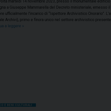
volta martedì 14 novembre 2023, presso il monumentale edificio de
e
na a Giuseppe Mammarella del Decreto ministeriale, emesso il 
o
re ufficialmente l’incarico di “Ispettore Archivistico Onorario”. L’
le Archivi), primo e finora unico nel settore archivistico presente
ua a leggere
C
»
o
n
s
e
g
n
a
t
o
a
G
i
CO E BENI CULTURALI
u