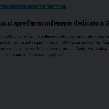
t
ATRIMONIO ARTISTICO E BENI CULTURALI
o
r
i
a si apre l’anno millenario dedicato a 
c
a
nno 2025 ricorre il primo millenario della nascita al cielo di san 
d
 nella Solennità di Pasqua, 31 marzo 2024, la comunità di San Mart
i
mma dell’evento: ore 18.30: ritrovo presso il Centro Pastorale per 
S
 fino alle porte …
Continua a leggere
S
»
a
a
n
n
P
M
a
a
r
r
d
t
o
i
–
n
P