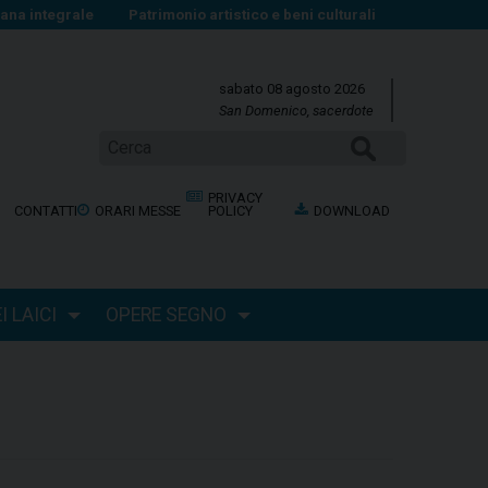
na integrale
Patrimonio artistico e beni culturali
sabato 08 agosto 2026
San Domenico, sacerdote
CERCA
PRIVACY
CONTATTI
ORARI MESSE
POLICY
DOWNLOAD
 LAICI
OPERE SEGNO