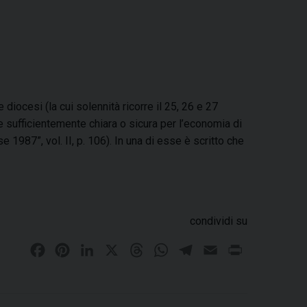
diocesi (la cui solennità ricorre il 25, 26 e 27
e sufficientemente chiara o sicura per l’economia di
1987”, vol. II, p. 106). In una di esse è scritto che
condividi su
F
P
L
X
T
W
T
E
P
a
i
i
h
h
e
m
r
c
n
n
r
a
l
a
i