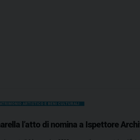
n
a
r
i
o
d
e
d
i
c
a
t
o
a
ATRIMONIO ARTISTICO E BENI CULTURALI
S
a
la l’atto di nomina a Ispettore Archi
n
l