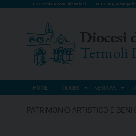
S
Economia e comunicazioni
Missione, evangeliz
k
i
p
Diocesi 
t
o
Termoli 
c
o
n
t
e
n
HOME
DIOCESI
VESCOVO
C
t
PATRIMONIO ARTISTICO E BENI