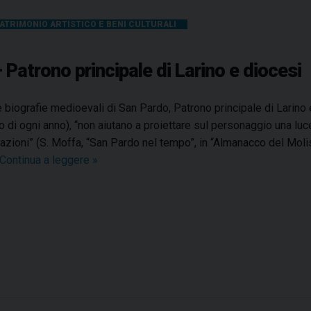
ATRIMONIO ARTISTICO E BENI CULTURALI
 Patrono principale di Larino e diocesi
 biografie medioevali di San Pardo, Patrono principale di Larino e 
 di ogni anno), “non aiutano a proiettare sul personaggio una luc
azioni” (S. Moffa, “San Pardo nel tempo”, in “Almanacco del Molise 
Continua a leggere
L
»
a
f
i
g
u
r
a
s