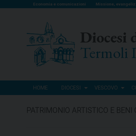
S
Economia e comunicazioni
Missione, evangeliz
k
i
p
Diocesi 
t
o
Termoli 
c
o
n
t
e
n
HOME
DIOCESI
VESCOVO
C
t
PATRIMONIO ARTISTICO E BENI