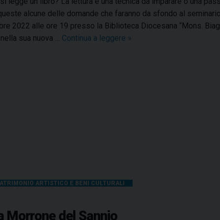
i legge un libro? La lettura è una tecnica da imparare o una p
a
ueste alcune delle domande che faranno da sfondo al seminario de
l
re 2022 alle ore 19 presso la Biblioteca Diocesana “Mons. Biagio
l
a nella sua nuova …
Continua a leggere
C
»
a
o
B
m
i
e
b
s
l
i
i
l
o
e
t
g
e
g
c
e
a
u
d
ATRIMONIO ARTISTICO E BENI CULTURALI
n
i
l
o
i
 a Morrone del Sannio
c