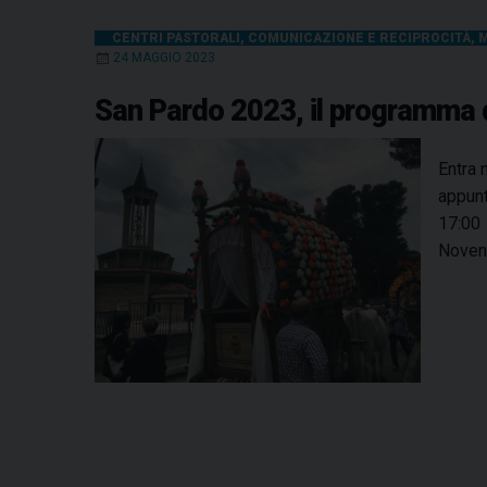
CENTRI PASTORALI
,
COMUNICAZIONE E RECIPROCITÀ
,
M
24 MAGGIO 2023
San Pardo 2023, il programma d
Entra 
appunt
17:00 
Noven