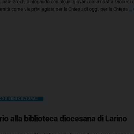
rdinale Grech, dialogando con alcuni giovani della nostra Diocesi su
,
e
ternità come via privilegiata per la Chiesa di oggi, per la Chiesa …
m
e
o
f
n
o
s
l
.
k
V
l
i
o
n
r
c
e
e
n
z
CO E BENI CULTURALI
o
Z
a
io alla biblioteca diocesana di Larino
n
i