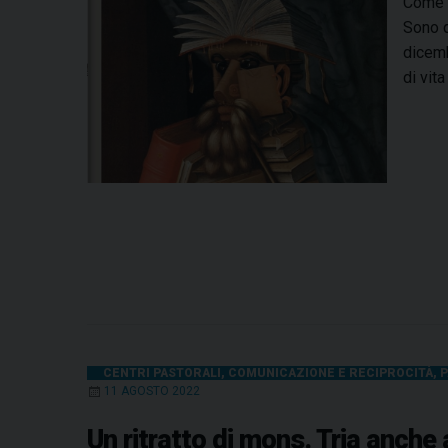
Come s
Sono q
dicemb
di vit
CENTRI PASTORALI
,
COMUNICAZIONE E RECIPROCITÀ
,
P
11 AGOSTO 2022
Un ritratto di mons. Tria anche