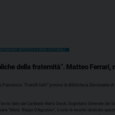
a
d
r
i
s
o
i
c
a
e
l
s
l
i
a
:
ATRIMONIO ARTISTICO E BENI CULTURALI
f
s
r
t
ibliche della fraternità”. Matteo Ferrar
a
o
t
r
e
i
apa Francesco “Fratelli tutti” presso la Biblioteca Diocesana 
r
a
n
,
i
f
’avvio dato dal Cardinale Mario Grech, Segretario Generale del S
t
e
ana “Mons. Biagio D’Agostino”, il ciclo di incontri dedicato quest’a
à
d