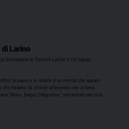
l
a
i
i
h
h
e
m
r
a
c
n
n
r
a
l
a
i
f
e
t
k
e
t
e
i
n
e
b
e
e
a
s
g
l
t
s
o
r
d
d
A
r
t
o
e
I
s
p
a
a
 di Larino
a
k
s
n
p
m
eca Diocesana di Termoli-Larino il 18 marzo
L
t
a
r
conflitti, le paure e le ombre di un mondo che appare
i
he faranno da sfondo all’incontro che si terrà
n
ana “Mons. Biagio D’Agostino,” nell’ambito del ciclo
o