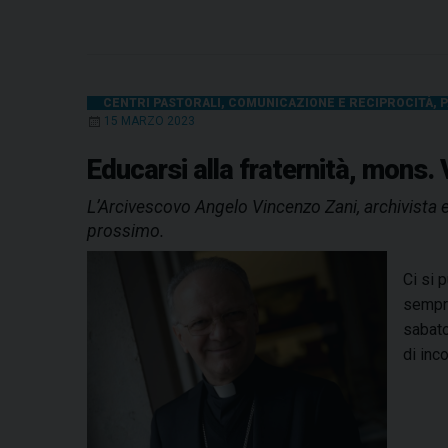
CENTRI PASTORALI
,
COMUNICAZIONE E RECIPROCITÀ
,
P
15 MARZO 2023
Educarsi alla fraternità, mons.
L’Arcivescovo Angelo Vincenzo Zani, archivista e
prossimo.
Ci si 
sempre
sabato
di inc