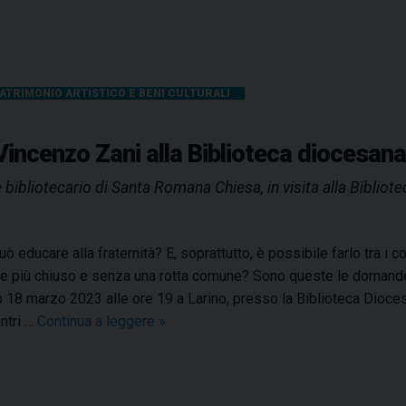
o
,
P
a
ATRIMONIO ARTISTICO E BENI CULTURALI
t
r
 Vincenzo Zani alla Biblioteca diocesana
o
n
 bibliotecario di Santa Romana Chiesa, in visita alla Bibliot
o
d
i
può educare alla fraternità? E, soprattutto, è possibile farlo tra i 
L
 più chiuso e senza una rotta comune? Sono queste le domande c
a
 18 marzo 2023 alle ore 19 a Larino, presso la Biblioteca Dioces
r
ontri …
Continua a leggere
E
»
i
d
n
u
o
c
e