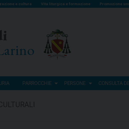
zazione e cultura
Vita liturgica e formazione
Promozione uma
di
Larino
URIA
PARROCCHIE
PERSONE
CONSULTA DEI
 CULTURALI