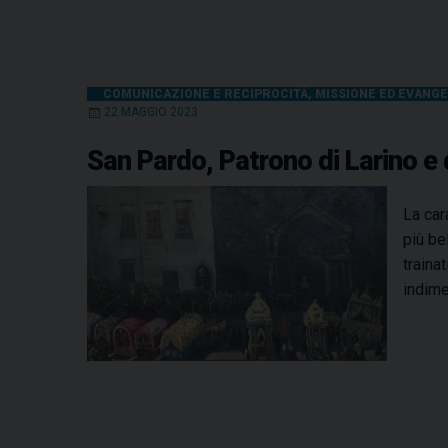
COMUNICAZIONE E RECIPROCITÀ
,
MISSIONE ED EVANG
22 MAGGIO 2023
San Pardo, Patrono di Larino e d
La car
più be
traina
indime