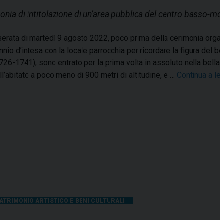
b
e
onia di intitolazione di un’area pubblica del centro basso-m
r
s
o
a
serata di martedì 9 agosto 2022, poco prima della cerimonia or
?
n
nnio d’intesa con la locale parrocchia per ricordare la figura de
S
a
1726-1741), sono entrato per la prima volta in assoluto nella bel
e
d
ll’abitato a poco meno di 900 metri di altitudine, e …
Continua a 
m
i
i
L
n
a
a
r
r
i
i
n
o
o
a
l
l
a
ATRIMONIO ARTISTICO E BENI CULTURALI
b