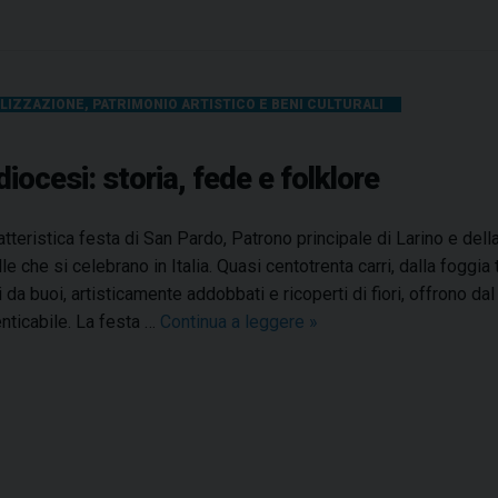
ELIZZAZIONE
,
PATRIMONIO ARTISTICO E BENI CULTURALI
iocesi: storia, fede e folklore
atteristica festa di San Pardo, Patrono principale di Larino e della
lle che si celebrano in Italia. Quasi centotrenta carri, dalla foggi
ti da buoi, artisticamente addobbati e ricoperti di fiori, offrono d
nticabile. La festa …
Continua a leggere
S
»
a
n
P
a
r
d