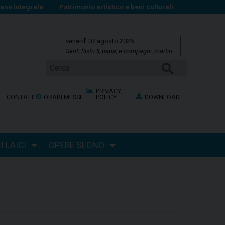
na integrale
Patrimonio artistico e beni culturali
venerdì 07 agosto 2026
Santi Sisto II, papa, e compagni, martiri
CERCA
PRIVACY
CONTATTI
ORARI MESSE
POLICY
DOWNLOAD
 LAICI
OPERE SEGNO