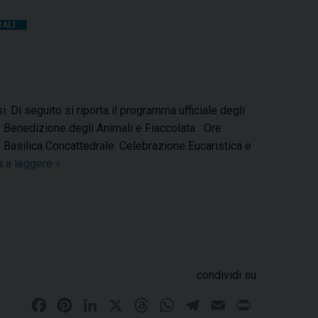
RALI
i. Di seguito si riporta il programma ufficiale degli
o Benedizione degli Animali e Fiaccolata Ore
silica Concattedrale: Celebrazione Eucaristica e
a a leggere
S
»
a
n
P
a
r
d
condividi su
o
F
P
L
X
T
W
T
E
P
2